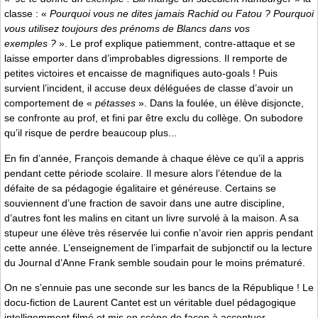
classe : «
Pourquoi vous ne dites jamais Rachid ou Fatou ? Pourquoi
vous utilisez toujours des prénoms de Blancs dans vos
exemples ?
». Le prof explique patiemment, contre-attaque et se
laisse emporter dans d’improbables digressions. Il remporte de
petites victoires et encaisse de magnifiques auto-goals ! Puis
survient l’incident, il accuse deux déléguées de classe d’avoir un
comportement de «
pétasses
». Dans la foulée, un élève disjoncte,
se confronte au prof, et fini par être exclu du collège. On subodore
qu’il risque de perdre beaucoup plus...
En fin d’année, François demande à chaque élève ce qu’il a appris
pendant cette période scolaire. Il mesure alors l’étendue de la
défaite de sa pédagogie égalitaire et généreuse. Certains se
souviennent d’une fraction de savoir dans une autre discipline,
d’autres font les malins en citant un livre survolé à la maison. A sa
stupeur une élève très réservée lui confie n’avoir rien appris pendant
cette année. L’enseignement de l’imparfait de subjonctif ou la lecture
du Journal d’Anne Frank semble soudain pour le moins prématuré.
On ne s’ennuie pas une seconde sur les bancs de la République ! Le
docu-fiction de Laurent Cantet est un véritable duel pédagogique
intelligemment filmé et mis en scène de façon à accentuer