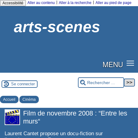
|
|
Aller au contenu
Aller à la recherche
Aller au pied de page
Accessibilité
arts-scenes
MENU
Se connecter
Accueil
Cinéma
Film de novembre 2008 : “Entre les
murs“
Laurent Cantet propose un docu-fiction sur