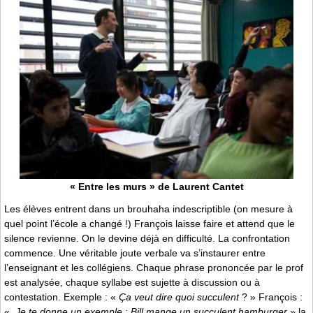
« Entre les murs » de Laurent Cantet
Les élèves entrent dans un brouhaha indescriptible (on mesure à
quel point l’école a changé !) François laisse faire et attend que le
silence revienne. On le devine déjà en difficulté. La confrontation
commence. Une véritable joute verbale va s’instaurer entre
l’enseignant et les collégiens. Chaque phrase prononcée par le prof
est analysée, chaque syllabe est sujette à discussion ou à
contestation. Exemple : «
Ça veut dire quoi succulent
? » François :
«
Je te donne un exemple : Bill mange un succulent hamburger
» la