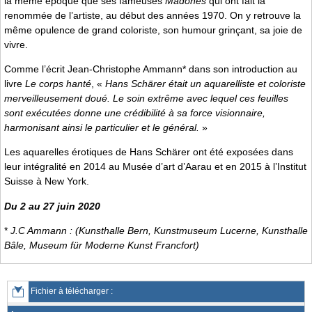
la même époque que ses fameuses
Madones
qui ont fait la
renommée de l’artiste, au début des années 1970. On y retrouve la
même opulence de grand coloriste, son humour grinçant, sa joie de
vivre.
Comme l’écrit Jean-Christophe Ammann* dans son introduction au
livre
Le corps hanté
, «
Hans Schärer était un aquarelliste et coloriste
merveilleusement doué. Le soin extrême avec lequel ces feuilles
sont exécutées donne une crédibilité à sa force visionnaire,
harmonisant ainsi le particulier et le général.
»
Les aquarelles érotiques de Hans Schärer ont été exposées dans
leur intégralité en 2014 au Musée d’art d’Aarau et en 2015 à l’Institut
Suisse à New York.
Du 2 au 27 juin 2020
*
J.C Ammann : (Kunsthalle Bern, Kunstmuseum Lucerne, Kunsthalle
Bâle, Museum für Moderne Kunst Francfort)
Fichier à télécharger :