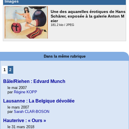
Images
Une des aquarelles érotiques de Hans
Schärer, exposée à la galerie Anton M
eier
181.2 kio / JPEG
Dans la même rubrique
1
2
Bâle/Riehen : Edvard Munch
le mai 2007
par
Régine KOPP
Lausanne : La Belgique dévoilée
le mars 2007
par
Sarah CLAR-BOSON
Hauterive : « Ours »
le 31 mars 2018