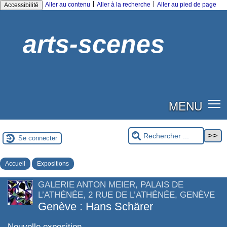
|
|
Aller au contenu
Aller à la recherche
Aller au pied de page
Accessibilité
arts-scenes
MENU
Se connecter
Accueil
Expositions
GALERIE ANTON MEIER, PALAIS DE
L’ATHÉNÉE, 2 RUE DE L’ATHÉNÉE, GENÈVE
Genève : Hans Schärer
Nouvelle exposition