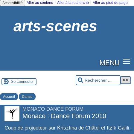
|
|
Aller au contenu
Aller à la recherche
Aller au pied de page
Accessibilité
arts-scenes
MENU
Se connecter
Accueil
Danse
MONACO DANCE FORUM
Monaco : Dance Forum 2010
Coup de projecteur sur Krisztina de Châtel et Itzik Galili.