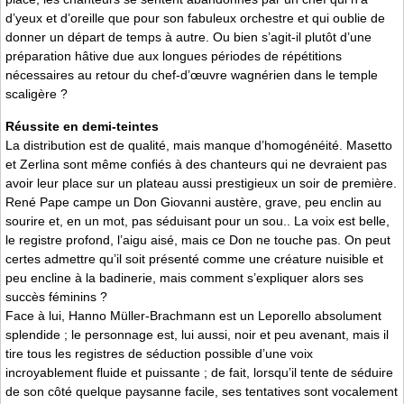
d’yeux et d’oreille que pour son fabuleux orchestre et qui oublie de
donner un départ de temps à autre. Ou bien s’agit-il plutôt d’une
préparation hâtive due aux longues périodes de répétitions
nécessaires au retour du chef-d’œuvre wagnérien dans le temple
scaligère ?
Réussite en demi-teintes
La distribution est de qualité, mais manque d’homogénéité. Masetto
et Zerlina sont même confiés à des chanteurs qui ne devraient pas
avoir leur place sur un plateau aussi prestigieux un soir de première.
René Pape campe un Don Giovanni austère, grave, peu enclin au
sourire et, en un mot, pas séduisant pour un sou.. La voix est belle,
le registre profond, l’aigu aisé, mais ce Don ne touche pas. On peut
certes admettre qu’il soit présenté comme une créature nuisible et
peu encline à la badinerie, mais comment s’expliquer alors ses
succès féminins ?
Face à lui, Hanno Müller-Brachmann est un Leporello absolument
splendide ; le personnage est, lui aussi, noir et peu avenant, mais il
tire tous les registres de séduction possible d’une voix
incroyablement fluide et puissante ; de fait, lorsqu’il tente de séduire
de son côté quelque paysanne facile, ses tentatives sont vocalement