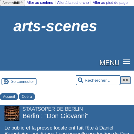
|
|
Aller au contenu
Aller à la recherche
Aller au pied de page
Accessibilité
arts-scenes
MENU
Se connecter
Accueil
Opéra
STAATSOPER DE BERLIN
Berlin : “Don Giovanni“
Le public et la presse locale ont fait fête à Daniel
Barenboim, qui dirigeait une nouvelle production de
Don