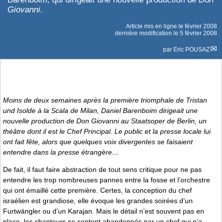
Giovanni
.
Article mis en ligne le
février 2008
dernière modification le 5 février 2008
par
Eric POUSAZ
Moins de deux semaines après la première triomphale de
Tristan
und Isolde
à la Scala de Milan, Daniel Barenboim dirigeait une
nouvelle production de
Don Giovanni
au Staatsoper de Berlin, un
théâtre dont il est le Chef Principal. Le public et la presse locale lui
ont fait fête, alors que quelques voix divergentes se faisaient
entendre dans la presse étrangère…
De fait, il faut faire abstraction de tout sens critique pour ne pas
entendre les trop nombreuses pannes entre la fosse et l’orchestre
qui ont émaillé cette première. Certes, la conception du chef
israélien est grandiose, elle évoque les grandes soirées d’un
Furtwängler ou d’un Karajan. Mais le détail n’est souvent pas en
place, les chanteurs se sentent abandonnés par un chef qui n’a