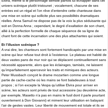
Elvira, même si le personnage semble parfois lui échapper dans cet
univers scénique plutôt tristounet ; vocalement, chacune de ses
entrées est un régal et l’on rêve d’entendre cette chanteuse dans
une mise en scène qui sollicite plus ses possibilités dramatiques
réelles. Anna Samuil ne dispose pas de la voix la plus séduisante qui
soit en Donna Anna ; cependant, le degré d’exaltation de son chant,
allié à la perfection formelle de chaque séquence de sa ligne de
chant font de cette incarnation une des plus attachantes qui soient.
Et l’illusion scénique ?
A vrai dire, les chanteurs sont fortement handicapés par une mise en
scène qui leur refuse tout droit à l’existence. Le plateau est habité de
deux vastes pans de mur noir qui se déplacent continuellement sans
nécessité apparente, alors que les éclairages, tamisés, ne laissent
qu’imparfaitement apercevoir les traits et mimiques des acteurs.
Peter Mussbach conçoit le drame mozartien comme une longue
partie de cache-cache où les mains se font baladeuses à tout
propos ; si l’on excepte la Vespa qu’utilise Elvira pour arriver en
scène, les acteurs sont privés de tout accessoire (au deuxième acte,
par exemple, Masetto n’a pas en mains le fusil dont il parle pourtant
ouvertement à Don Giovanni) et miment leur utilisation en balayant
l’air de gestes vastes. Leur liberté de mouvement est totale et ils se