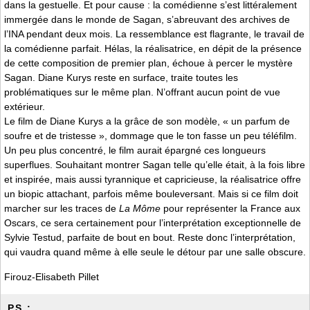
dans la gestuelle. Et pour cause : la comédienne s’est littéralement
immergée dans le monde de Sagan, s’abreuvant des archives de
l’INA pendant deux mois. La ressemblance est flagrante, le travail de
la comédienne parfait. Hélas, la réalisatrice, en dépit de la présence
de cette composition de premier plan, échoue à percer le mystère
Sagan. Diane Kurys reste en surface, traite toutes les
problématiques sur le même plan. N’offrant aucun point de vue
extérieur.
Le film de Diane Kurys a la grâce de son modèle, « un parfum de
soufre et de tristesse », dommage que le ton fasse un peu téléfilm.
Un peu plus concentré, le film aurait épargné ces longueurs
superflues. Souhaitant montrer Sagan telle qu’elle était, à la fois libre
et inspirée, mais aussi tyrannique et capricieuse, la réalisatrice offre
un biopic attachant, parfois même bouleversant. Mais si ce film doit
marcher sur les traces de
La Môme
pour représenter la France aux
Oscars, ce sera certainement pour l’interprétation exceptionnelle de
Sylvie Testud, parfaite de bout en bout. Reste donc l’interprétation,
qui vaudra quand même à elle seule le détour par une salle obscure.
Firouz-Elisabeth Pillet
P.S. :