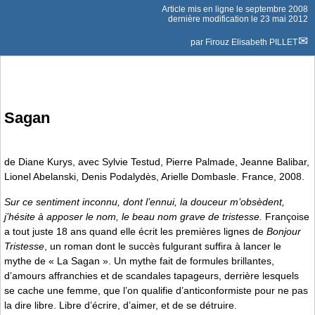
Article mis en ligne le
septembre 2008
dernière modification le 23 mai 2012
par
Firouz Elisabeth PILLET
Sagan
de Diane Kurys, avec Sylvie Testud, Pierre Palmade, Jeanne Balibar,
Lionel Abelanski, Denis Podalydès, Arielle Dombasle. France, 2008.
Sur ce sentiment inconnu, dont l’ennui, la douceur m’obsèdent,
j’hésite à apposer le nom, le beau nom grave de tristesse.
Françoise
a tout juste 18 ans quand elle écrit les premières lignes de
Bonjour
Tristesse
, un roman dont le succès fulgurant suffira à lancer le
mythe de « La Sagan ». Un mythe fait de formules brillantes,
d’amours affranchies et de scandales tapageurs, derrière lesquels
se cache une femme, que l’on qualifie d’anticonformiste pour ne pas
la dire libre. Libre d’écrire, d’aimer, et de se détruire.