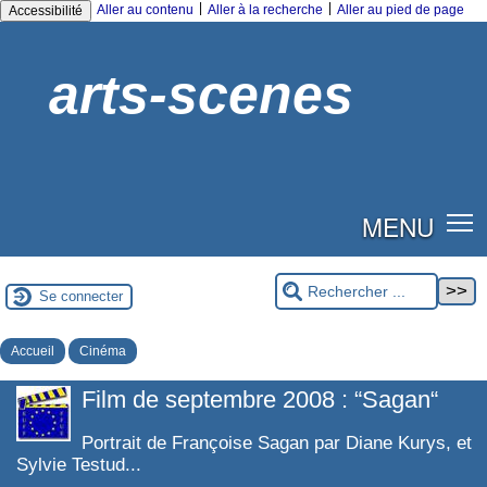
|
|
Aller au contenu
Aller à la recherche
Aller au pied de page
Accessibilité
arts-scenes
MENU
Se connecter
Accueil
Cinéma
Film de septembre 2008 : “Sagan“
Portrait de Françoise Sagan par Diane Kurys, et
Sylvie Testud...