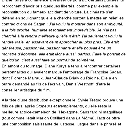
Diane Kurys a commencé à réaliser ce portrait. Certains puristes lui
reprochent d’avoir pris quelques libertés, comme par exemple la
reconstitution du fameux accident de voiture. La cinéaste s’en
défend en soulignant qu’elle a cherché surtout à mettre en relief les
contradictions de Sagan :
J’ai voulu la montrer dans son ambiguïté,
à la fois proche, humaine et totalement imprévisible. Je n’ai pas
cherché à la rendre meilleure qu’elle n’était, j’ai seulement voulu la
rendre vraie, en essayant de m’approcher au plus près. Elle était
généreuse, passionnée, passionnante et elle pouvait être un
monstre d’égoïsme, elle était lâche aussi, parfois. Faire le portrait de
quelqu’un, c’est aussi faire un portrait de soi-même.
En amont du tournage, Diane Kurys a tenu à rencontrer certaines
personnalités qui avaient marqué l’entourage de Françoise Sagan,
dont Florence Malraux, Jean-Claude Brialy ou Régine. Elle a en
outre demandé au fils de l’écrivain, Denis Westhoff, d’être le
conseiller artistique du film.
A la tête d’une distribution exceptionnelle, Sylvie Testud prouve une
fois de plus, après
Stupeurs et tremblements
, qu’elle reste la
meilleure actrice-caméléon de l’Hexagone. Sans fard ni maquillage
(tout comme l’était Marion Cotillard dans
La Môme
), l’actrice offre
une composition saisissante de justesse, jusque dans le phrasé et