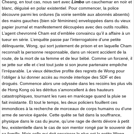
Cheang, en tout cas, nous sert avec
Limbo
un cauchemar en noir et
blanc, déguisé en polar existentiel. Pour commencer, la police
découvre parmi les ordures (la voirie semble aux abonnés absents)
des mains gauches (bien sûr féminines) enveloppées dans du vieux
papier journal et manifestement découpées avec des outils rouillés.
L’agent chevronné Cham est d’emblée convaincu qu’il a affaire à un
tueur en série. L’enquête passe par l’interrogatoire d’une petite
délinquante, Wong, qui sort justement de prison et en laquelle Cham
reconnaît la personne responsable, dans un récent accident de la
route, de la mort de sa femme et de leur bébé. Comme un forcené, il
se jette sur elle et c’est tout juste si son jeune partenaire empêche
l’irréparable. Le vieux détective profite des regrets de Wong pour
l’obliger à lui donner accès au monde interlope des SDF et des
drogués. Commence alors une odyssée dans les recoins les plus vils
de Hong Kong où les détritus s’amoncellent à des hauteurs
catastrophiques, tournant les rues en marécage quand la pluie se
fait insistante. Et tout le temps, les deux policiers fouillent ces
immondices à la recherche de morceaux de corps humains ou d’une
arme de service égarée. Cette quête se fait dans la souffrance,
physique dans le cas du jeune, qu’une rage de dents dévore à petit
feu, existentielle dans le cas de son mentor rongé par le souvenir de
sa famille. Mais celle qui doit encaisser le plus est la petite Wong,