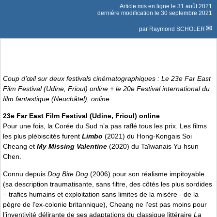
Article mis en ligne le
31 août 2021
dernière modification le 30 septembre 2021
par
Raymond SCHOLER
Coup d’œil sur deux festivals cinématographiques : Le 23e Far East
Film Festival (Udine, Frioul) online + le 20e Festival international du
film fantastique (Neuchâtel), online
23e Far East Film Festival (Udine, Frioul) online
Pour une fois, la Corée du Sud n’a pas raflé tous les prix. Les films
les plus plébiscités furent
Limbo
(2021) du Hong-Kongais Soi
Cheang et
My Missing Valentine
(2020) du Taïwanais Yu-hsun
Chen.
Connu depuis
Dog Bite Dog
(2006) pour son réalisme impitoyable
(sa description traumatisante, sans filtre, des côtés les plus sordides
– trafics humains et exploitation sans limites de la misère - de la
pègre de l’ex-colonie britannique), Cheang ne l’est pas moins pour
l’inventivité délirante de ses adaptations du classique littéraire
La