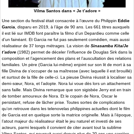
Vilma Santos dans « Je t’adore »
Une section du festival était consacrée à l’œuvre du Philippin
Eddie
Garcia
, disparu en 2019, à l’âge de 90 ans. Les 661 titres auxquels
il est lié sur IMDB font paraître la filmo d’un Depardieu comme celle
d’un fainéant. Et Garcia ne fut pas seulement comédien, mais aussi
réalisateur de 37 longs métrages. La vision de
Sinasamba Kita/Je
t’adore
(1982) permet de déceler l’influence de Douglas Sirk dans la
composition et l’agencement des plans et l’auscultation des relations
familiales. Un père (Garcia lui-même) enjoint sur son lit de mort à sa
fille Divina de s’occuper de sa maîtresse (avec laquelle il est brouillé)
et surtout de la fille de celle-ci. La pieuse Divina réussit à localiser sa
demi-sœur, Nora, et l’adopte. Nora lui voue dès lors un attachement
sans faille. Mais Divina remarque que son sigisbée Jerry est en train
de tomber amoureux de Nora. Et le copain de Nora, Oscar le
persistant, refuse de lâcher prise. Toutes sortes de complications
qu’on retrouve dans les telenovelas philippines actuelles dont le film
de Garcia est en quelque sorte la matrice originelle. Mais à l’époque,
l’atout majeur du réalisateur était le jeu naturel et investi de ses
acteurs, parmi lesquels il convient de citer avant tout la sublime
Vilma Santos, qui poursuit aussi depuis plus de 20 ans une carrière