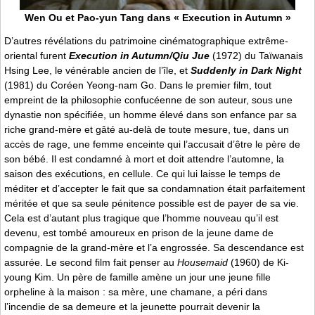
Wen Ou et Pao-yun Tang dans « Execution in Autumn »
D’autres révélations du patrimoine cinématographique extrême-
oriental furent
Execution in Autumn/Qiu Jue
(1972) du Taïwanais
Hsing Lee, le vénérable ancien de l’île, et
Suddenly in Dark Night
(1981) du Coréen Yeong-nam Go. Dans le premier film, tout
empreint de la philosophie confucéenne de son auteur, sous une
dynastie non spécifiée, un homme élevé dans son enfance par sa
riche grand-mère et gâté au-delà de toute mesure, tue, dans un
accès de rage, une femme enceinte qui l’accusait d’être le père de
son bébé. Il est condamné à mort et doit attendre l’automne, la
saison des exécutions, en cellule. Ce qui lui laisse le temps de
méditer et d’accepter le fait que sa condamnation était parfaitement
méritée et que sa seule pénitence possible est de payer de sa vie.
Cela est d’autant plus tragique que l’homme nouveau qu’il est
devenu, est tombé amoureux en prison de la jeune dame de
compagnie de la grand-mère et l’a engrossée. Sa descendance est
assurée. Le second film fait penser au
Housemaid
(1960) de Ki-
young Kim. Un père de famille amène un jour une jeune fille
orpheline à la maison : sa mère, une chamane, a péri dans
l’incendie de sa demeure et la jeunette pourrait devenir la