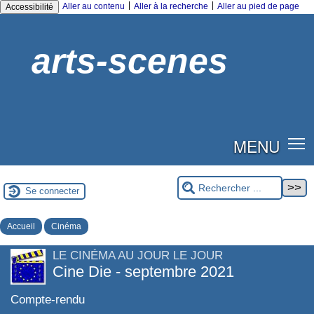
|
|
Aller au contenu
Aller à la recherche
Aller au pied de page
Accessibilité
arts-scenes
MENU
Se connecter
Accueil
Cinéma
LE CINÉMA AU JOUR LE JOUR
Cine Die - septembre 2021
Compte-rendu