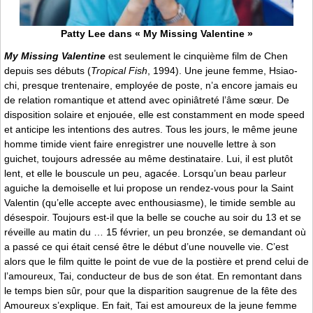
Patty Lee dans « My Missing Valentine »
My Missing Valentine
est seulement le cinquième film de Chen
depuis ses débuts (
Tropical Fish
, 1994). Une jeune femme, Hsiao-
chi, presque trentenaire, employée de poste, n’a encore jamais eu
de relation romantique et attend avec opiniâtreté l’âme sœur. De
disposition solaire et enjouée, elle est constamment en mode speed
et anticipe les intentions des autres. Tous les jours, le même jeune
homme timide vient faire enregistrer une nouvelle lettre à son
guichet, toujours adressée au même destinataire. Lui, il est plutôt
lent, et elle le bouscule un peu, agacée. Lorsqu’un beau parleur
aguiche la demoiselle et lui propose un rendez-vous pour la Saint
Valentin (qu’elle accepte avec enthousiasme), le timide semble au
désespoir. Toujours est-il que la belle se couche au soir du 13 et se
réveille au matin du … 15 février, un peu bronzée, se demandant où
a passé ce qui était censé être le début d’une nouvelle vie. C’est
alors que le film quitte le point de vue de la postière et prend celui de
l’amoureux, Tai, conducteur de bus de son état. En remontant dans
le temps bien sûr, pour que la disparition saugrenue de la fête des
Amoureux s’explique. En fait, Tai est amoureux de la jeune femme