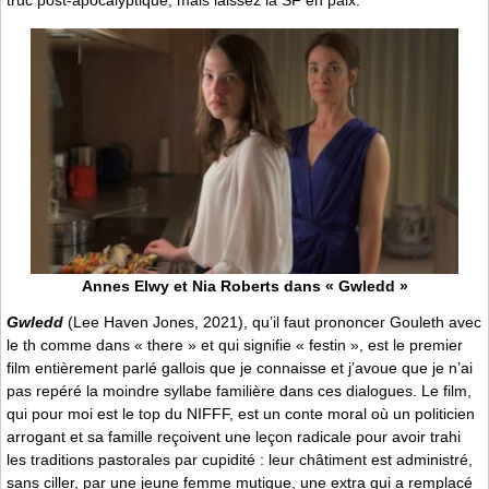
truc post-apocalyptique, mais laissez la SF en paix.
Annes Elwy et Nia Roberts dans « Gwledd »
Gwledd
(Lee Haven Jones, 2021), qu’il faut prononcer Gouleth avec
le th comme dans « there » et qui signifie « festin », est le premier
film entièrement parlé gallois que je connaisse et j’avoue que je n’ai
pas repéré la moindre syllabe familière dans ces dialogues. Le film,
qui pour moi est le top du NIFFF, est un conte moral où un politicien
arrogant et sa famille reçoivent une leçon radicale pour avoir trahi
les traditions pastorales par cupidité : leur châtiment est administré,
sans ciller, par une jeune femme mutique, une extra qui a remplacé