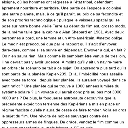
éloigné, où les hommes ont régressé à l’état tribal, défendant
âprement nourriture et territoire. Une partie de l’espèce a colonisé
une autre planète, mais, à ce qu’il paraît, au prix de sa fécondité et
de son progrès technologique : puisque le vaisseau spatial qui se
pose sur notre bonne vieille Terre au début du film est, grosso modo,
de la même taille que la cabine d’Alan Shepard en 1961. Avec deux
personnes à bord, une femme et un Afro-américain, #metoo oblige.
Le mec n’est préoccupé que par le rapport qu’il s’agit d’envoyer,
dare-dare, comme si sa survie en dépendait. Envoyer à qui, en fait ?
On n’en saura rien. Mais comme ils semblent être venus de très loin,
il ne devrait pas y avoir urgence. À moins qu’il y ait un navire-mère
en orbite : le scénario se tait à ce sujet. On apprendra plus tard qu’ils
sont partis de la planète Kepler-209. Et là, l’imbécillité nous assaille
avec toute sa force : depuis leur planète, ils auraient voyagé dans ce
petit rafiot ? Une planète qui se trouve à 1900 années lumière du
système solaire ? Un voyage qui aurait donc pris au bas mot 3000,
4000 ans ? De plus, la fougueuse astronaute découvrira que la
précédente expédition terrienne des Keplériens a mis en place un
régime fasciste qu’elle n’aura de cesse de faire tomber. Voilà en gros
le sujet du film. Une révolte de nobles sauvages contre des
oppresseurs armés de flingues. De grâce, vendez le film comme un