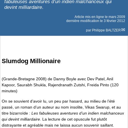
fabuleuses aventures d’un indien malchanceux qui
devint milliardaire
.
Article mis en ligne le
mars 2009
dernière modification le 3 février 2012
par
Philippe BALTZER
Slumdog Millionaire
(Grande-Bretagne 2008) de Danny Boyle avec Dev Patel, Anil
Kapoor, Saurabh Shukla, Rajendranath Zutshi, Freida Pinto (120
minutes)
On se souvient d’avoir lu, un peu par hasard, au milieu de l’été
passé, un roman d’un auteur au nom insolite, Vikas Swarup, et au
titre bizarroïde :
Les fabuleuses aventures d’un indien malchanceux
qui devint milliardaire
. La lecture de cet opuscule fut plutôt
distrayante et agréable mais ne laissa aucun souvenir saillant.