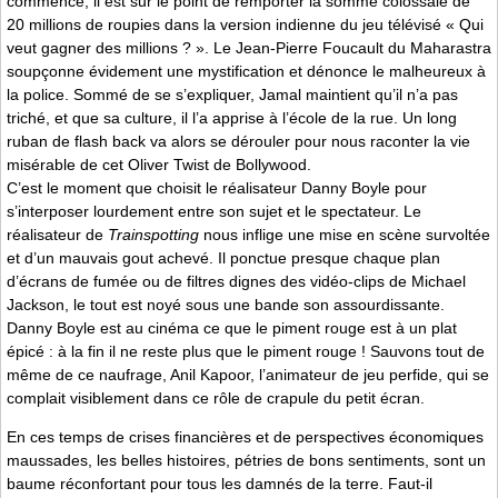
commence, il est sur le point de remporter la somme colossale de
20 millions de roupies dans la version indienne du jeu télévisé « Qui
veut gagner des millions ? ». Le Jean-Pierre Foucault du Maharastra
soupçonne évidement une mystification et dénonce le malheureux à
la police. Sommé de se s’expliquer, Jamal maintient qu’il n’a pas
triché, et que sa culture, il l’a apprise à l’école de la rue. Un long
ruban de flash back va alors se dérouler pour nous raconter la vie
misérable de cet Oliver Twist de Bollywood.
C’est le moment que choisit le réalisateur Danny Boyle pour
s’interposer lourdement entre son sujet et le spectateur. Le
réalisateur de
Trainspotting
nous inflige une mise en scène survoltée
et d’un mauvais gout achevé. Il ponctue presque chaque plan
d’écrans de fumée ou de filtres dignes des vidéo-clips de Michael
Jackson, le tout est noyé sous une bande son assourdissante.
Danny Boyle est au cinéma ce que le piment rouge est à un plat
épicé : à la fin il ne reste plus que le piment rouge ! Sauvons tout de
même de ce naufrage, Anil Kapoor, l’animateur de jeu perfide, qui se
complait visiblement dans ce rôle de crapule du petit écran.
En ces temps de crises financières et de perspectives économiques
maussades, les belles histoires, pétries de bons sentiments, sont un
baume réconfortant pour tous les damnés de la terre. Faut-il