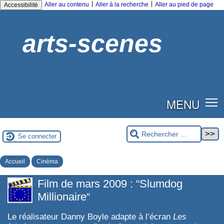
|
|
Aller au contenu
Aller à la recherche
Aller au pied de page
Accessibilité
arts-scenes
MENU
Se connecter
Accueil
Cinéma
Film de mars 2009 : “Slumdog
Millionaire“
Le réalisateur Danny Boyle adapte à l’écran
Les