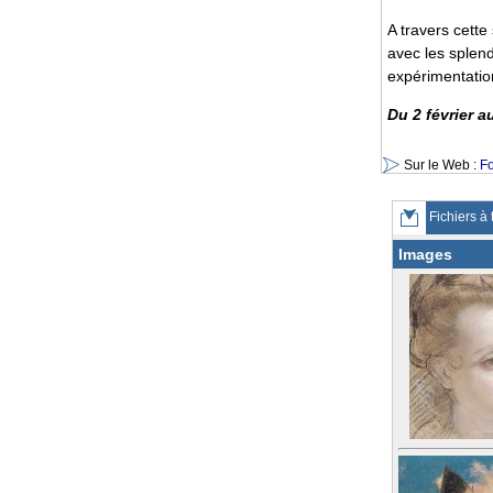
A travers cette
avec les splend
expérimentation
Du 2 février a
Sur le Web :
Fo
Fichiers à 
Images