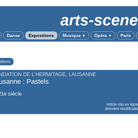
arts-scen
Danse
Expositions
Musique
Opéra
Paris
▼
▼
itions
NDATION DE L’HERMITAGE, LAUSANNE
usanne : Pastels
1e siècle
Article mis en lign
dernière modificati