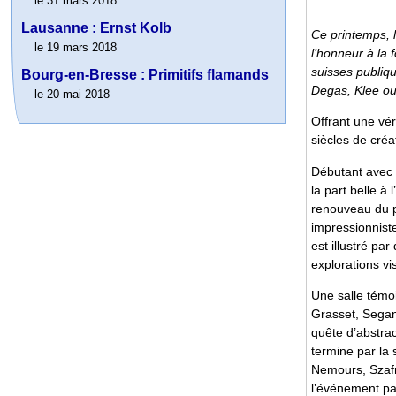
le 31 mars 2018
Lausanne : Ernst Kolb
Ce printemps, l
le 19 mars 2018
l’honneur à la 
suisses publiqu
Bourg-en-Bresse : Primitifs flamands
Degas, Klee ou
le 20 mai 2018
Offrant une vér
siècles de cré
Débutant avec 
la part belle à
renouveau du pa
impressionnist
est illustré pa
explorations vi
Une salle témoi
Grasset, Segant
quête d’abstrac
termine par la
Nemours, Szafr
l’événement par