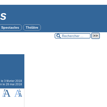
es
Spectacles
Théâtre
e le
3 février 2018
on le 28 mai 2018