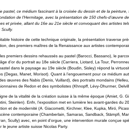
e pastel, ce médium fascinant à la croisée du dessin et de la peinture,
fondation de l’Hermitage, avec la présentation de 150 chefs-d’œuvre de
es et privée, allant du 16e au 21e siècle et convoquant des artistes tel
 Scully.
itable histoire de cette technique originale, la présentation traverse prè
ation, des premiers maîtres de la Renaissance aux artistes contemporai
les premiers dessins rehaussés au pastel (Barocci, Bassano), le parcou
 l’âge d’or du portrait au 18e siècle (Carriera, Liotard, La Tour, Perronne
stel dans le paysage au 19e siècle (Boudin, Sisley) répond la virtuosi
es (Degas, Manet, Morisot). Quant à l’engouement pour ce médium auto
r des œuvres des Nabis (Denis, Vuillard), des portraits mondains (Helleu,
sionnaires de Redon et des symbolistes (Khnopff, Lévy-Dhurmer, Delvill
gne de la vitalité de la création suisse à la même époque (Amiet, G. G
ini, Steinlen). Enfn, l’exposition met en lumière les avant-gardes du 2
tion et de modernité (A. Giacometti, Kirchner, Klee, Kupka, Miró, Picass
 scène contemporaine (Chamberlain, Samaras, Sandback, Stämpfi, Man
an, Scully) avec, en point d’orgue, une intervention murale conçue sp
 le jeune artiste suisse Nicolas Party.