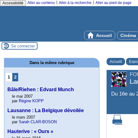
|
|
Aller au contenu
Aller à la recherche
Aller au pied de page
Accessibilité
Accueil
Cinéma
Se connecter
Accueil
Expos
Dans la même rubrique
FO
1
2
La
Bâle/Riehen : Edvard Munch
Du 16e au 2
le mai 2007
par
Régine KOPP
Lausanne : La Belgique dévoilée
le mars 2007
par
Sarah CLAR-BOSON
Hauterive : « Ours »