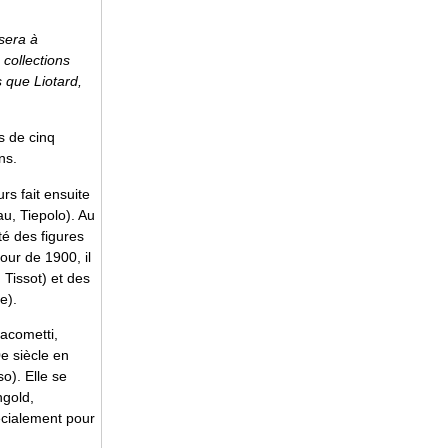
 sera à
 collections
s que Liotard,
s de cinq
ns.
rs fait ensuite
au, Tiepolo). Au
té des figures
ur de 1900, il
 Tissot) et des
e).
iacometti,
0e siècle en
o). Elle se
gold,
écialement pour