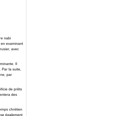
re nabi
e en examinant
rusier, avec
minante. Il
Par la suite,
gne, par
ficie de prêts
sentera des
ntemps chrétien
opose également