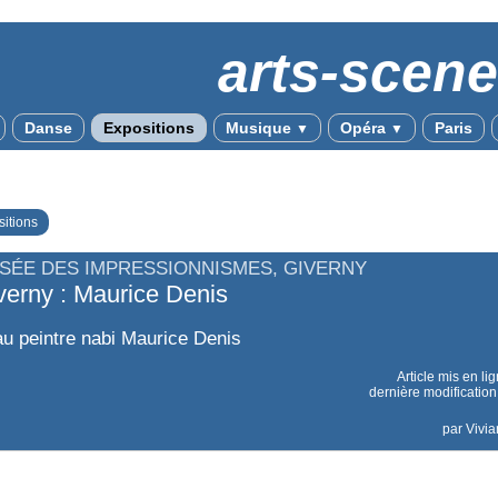
arts-scen
Danse
Expositions
Musique
Opéra
Paris
▼
▼
itions
SÉE DES IMPRESSIONNISMES, GIVERNY
verny : Maurice Denis
 peintre nabi Maurice Denis
Article mis en li
dernière modification 
par
Vivia