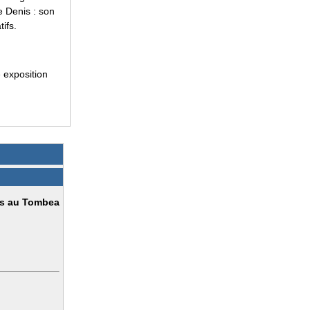
e Denis : son
ifs.
 exposition
es au Tombea