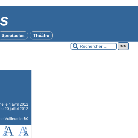
es
Spectacles
Théâtre
gne le
4 avril 2012
le 20 juillet 2012
ne Vuilleumier