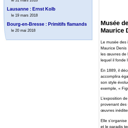
le 31 mars 2018
Lausanne : Ernst Kolb
le 19 mars 2018
Musée de
Bourg-en-Bresse : Primitifs flamands
Maurice D
le 20 mai 2018
Le musée des i
Maurice Denis 
les œuvres de 
lequel il fonde 
En 1889, il dé
accomplira égal
son style évolu
exemple, « Fig
L’exposition de
provenant des c
œuvres inédite
Elle s’organise 
et le paradis t