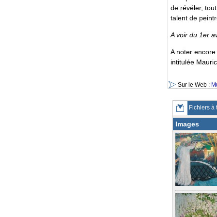
de révéler, to
talent de peint
A voir du 1er av
A noter encore
intitulée Mauri
Sur le Web :
Mu
Fichiers à 
Images