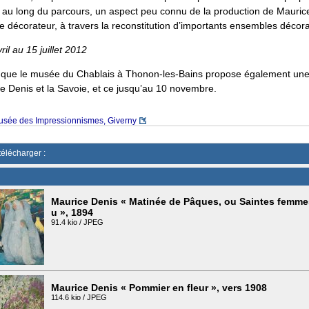
ut au long du parcours, un aspect peu connu de la production de Mauric
re décorateur, à travers la reconstitution d’importants ensembles décorat
ril au 15 juillet 2012
 que le musée du Chablais à Thonon-les-Bains propose également une
ce Denis et la Savoie, et ce jusqu’au 10 novembre.
sée des Impressionnismes, Giverny
télécharger :
Maurice Denis « Matinée de Pâques, ou Saintes femm
u », 1894
91.4 kio / JPEG
Maurice Denis « Pommier en fleur », vers 1908
114.6 kio / JPEG