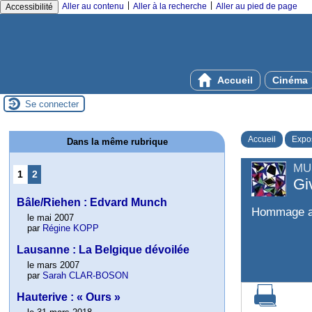
|
|
Aller au contenu
Aller à la recherche
Aller au pied de page
Accessibilité
Accueil
Cinéma
Se connecter
Accueil
Expos
Dans la même rubrique
MU
1
2
Gi
Bâle/Riehen : Edvard Munch
Hommage au
le mai 2007
par
Régine KOPP
Lausanne : La Belgique dévoilée
le mars 2007
par
Sarah CLAR-BOSON
Hauterive : « Ours »