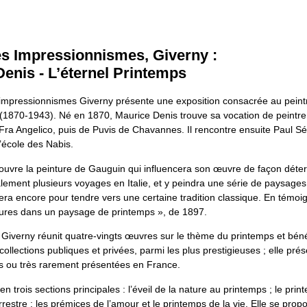
s Impressionnismes, Giverny :
enis - L’éternel Printemps
mpressionnismes Giverny présente une exposition consacrée au peint
(1870-1943). Né en 1870, Maurice Denis trouve sa vocation de peintr
Fra Angelico, puis de Puvis de Chavannes. Il rencontre ensuite Paul Sé
l’école des Nabis.
couvre la peinture de Gauguin qui influencera son œuvre de façon déter
ement plusieurs voyages en Italie, et y peindra une série de paysages. 
era encore pour tendre vers une certaine tradition classique. En témoi
ures dans un paysage de printemps », de 1897.
 Giverny réunit quatre-vingts œuvres sur le thème du printemps et béné
ollections publiques et privées, parmi les plus prestigieuses ; elle pré
s ou très rarement présentées en France.
en trois sections principales : l’éveil de la nature au printemps ; le pri
errestre ; les prémices de l’amour et le printemps de la vie. Elle se pr