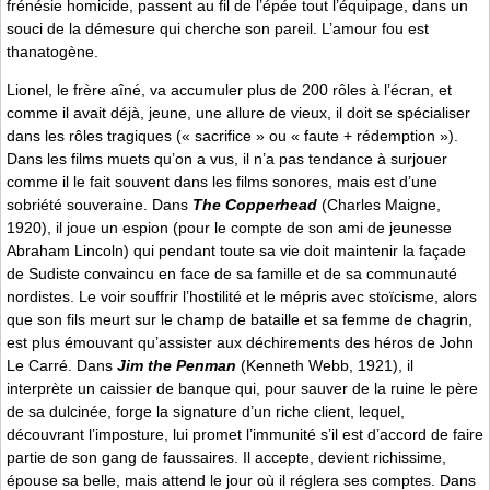
frénésie homicide, passent au fil de l’épée tout l’équipage, dans un
souci de la démesure qui cherche son pareil. L’amour fou est
thanatogène.
Lionel, le frère aîné, va accumuler plus de 200 rôles à l’écran, et
comme il avait déjà, jeune, une allure de vieux, il doit se spécialiser
dans les rôles tragiques (« sacrifice » ou « faute + rédemption »).
Dans les films muets qu’on a vus, il n’a pas tendance à surjouer
comme il le fait souvent dans les films sonores, mais est d’une
sobriété souveraine. Dans
The Copperhead
(Charles Maigne,
1920), il joue un espion (pour le compte de son ami de jeunesse
Abraham Lincoln) qui pendant toute sa vie doit maintenir la façade
de Sudiste convaincu en face de sa famille et de sa communauté
nordistes. Le voir souffrir l’hostilité et le mépris avec stoïcisme, alors
que son fils meurt sur le champ de bataille et sa femme de chagrin,
est plus émouvant qu’assister aux déchirements des héros de John
Le Carré. Dans
Jim the Penman
(Kenneth Webb, 1921), il
interprète un caissier de banque qui, pour sauver de la ruine le père
de sa dulcinée, forge la signature d’un riche client, lequel,
découvrant l’imposture, lui promet l’immunité s’il est d’accord de faire
partie de son gang de faussaires. Il accepte, devient richissime,
épouse sa belle, mais attend le jour où il réglera ses comptes. Dans