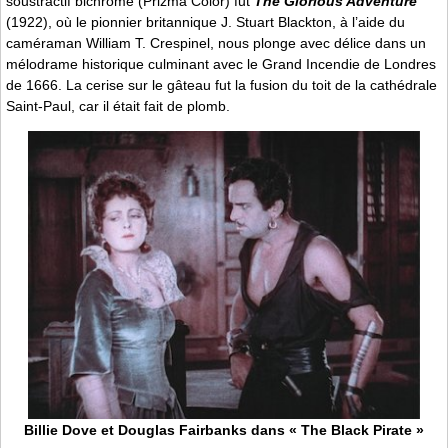
soustractif bichrome (Prizma Color) fut
The Glorious Adventure
(1922), où le pionnier britannique J. Stuart Blackton, à l’aide du
caméraman William T. Crespinel, nous plonge avec délice dans un
mélodrame historique culminant avec le Grand Incendie de Londres
de 1666. La cerise sur le gâteau fut la fusion du toit de la cathédrale
Saint-Paul, car il était fait de plomb.
Billie Dove et Douglas Fairbanks dans « The Black Pirate »