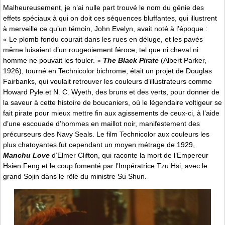
Malheureusement, je n’ai nulle part trouvé le nom du génie des
effets spéciaux à qui on doit ces séquences bluffantes, qui illustrent
à merveille ce qu’un témoin, John Evelyn, avait noté à l’époque :
« Le plomb fondu courait dans les rues en déluge, et les pavés
même luisaient d’un rougeoiement féroce, tel que ni cheval ni
homme ne pouvait les fouler. »
The Black Pirate
(Albert Parker,
1926), tourné en Technicolor bichrome, était un projet de Douglas
Fairbanks, qui voulait retrouver les couleurs d’illustrateurs comme
Howard Pyle et N. C. Wyeth, des bruns et des verts, pour donner de
la saveur à cette histoire de boucaniers, où le légendaire voltigeur se
fait pirate pour mieux mettre fin aux agissements de ceux-ci, à l’aide
d’une escouade d’hommes en maillot noir, manifestement des
précurseurs des Navy Seals. Le film Technicolor aux couleurs les
plus chatoyantes fut cependant un moyen métrage de 1929,
Manchu Love
d’Elmer Clifton, qui raconte la mort de l’Empereur
Hsien Feng et le coup fomenté par l’Impératrice Tzu Hsi, avec le
grand Sojin dans le rôle du ministre Su Shun.