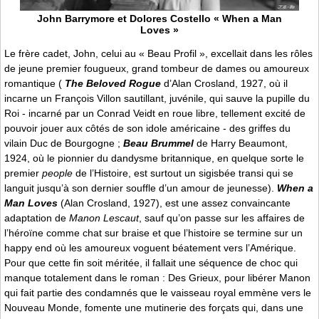
John Barrymore et Dolores Costello « When a Man
Loves »
Le frère cadet, John, celui au « Beau Profil », excellait dans les rôles
de jeune premier fougueux, grand tombeur de dames ou amoureux
romantique (
The Beloved Rogue
d’Alan Crosland, 1927, où il
incarne un François Villon sautillant, juvénile, qui sauve la pupille du
Roi - incarné par un Conrad Veidt en roue libre, tellement excité de
pouvoir jouer aux côtés de son idole américaine - des griffes du
vilain Duc de Bourgogne ;
Beau Brummel
de Harry Beaumont,
1924, où le pionnier du dandysme britannique, en quelque sorte le
premier
people
de l’Histoire, est surtout un sigisbée transi qui se
languit jusqu’à son dernier souffle d’un amour de jeunesse).
When a
Man Loves
(Alan Crosland, 1927), est une assez convaincante
adaptation de
Manon Lescaut
, sauf qu’on passe sur les affaires de
l’héroïne comme chat sur braise et que l’histoire se termine sur un
happy end où les amoureux voguent béatement vers l’Amérique.
Pour que cette fin soit méritée, il fallait une séquence de choc qui
manque totalement dans le roman : Des Grieux, pour libérer Manon
qui fait partie des condamnés que le vaisseau royal emmène vers le
Nouveau Monde, fomente une mutinerie des forçats qui, dans une