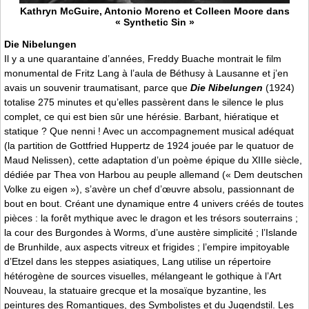
Kathryn McGuire, Antonio Moreno et Colleen Moore dans
« Synthetic Sin »
Die Nibelungen
Il y a une quarantaine d’années, Freddy Buache montrait le film
monumental de Fritz Lang à l’aula de Béthusy à Lausanne et j’en
avais un souvenir traumatisant, parce que
Die Nibelungen
(1924)
totalise 275 minutes et qu’elles passèrent dans le silence le plus
complet, ce qui est bien sûr une hérésie. Barbant, hiératique et
statique ? Que nenni ! Avec un accompagnement musical adéquat
(la partition de Gottfried Huppertz de 1924 jouée par le quatuor de
Maud Nelissen), cette adaptation d’un poème épique du XIIIe siècle,
dédiée par Thea von Harbou au peuple allemand (« Dem deutschen
Volke zu eigen »), s’avère un chef d’œuvre absolu, passionnant de
bout en bout. Créant une dynamique entre 4 univers créés de toutes
pièces : la forêt mythique avec le dragon et les trésors souterrains ;
la cour des Burgondes à Worms, d’une austère simplicité ; l’Islande
de Brunhilde, aux aspects vitreux et frigides ; l’empire impitoyable
d’Etzel dans les steppes asiatiques, Lang utilise un répertoire
hétérogène de sources visuelles, mélangeant le gothique à l’Art
Nouveau, la statuaire grecque et la mosaïque byzantine, les
peintures des Romantiques, des Symbolistes et du Jugendstil. Les