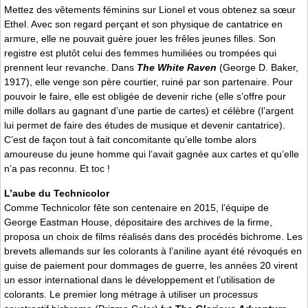
Mettez des vêtements féminins sur Lionel et vous obtenez sa sœur
Ethel. Avec son regard perçant et son physique de cantatrice en
armure, elle ne pouvait guère jouer les frêles jeunes filles. Son
registre est plutôt celui des femmes humiliées ou trompées qui
prennent leur revanche. Dans
The White Raven
(George D. Baker,
1917), elle venge son père courtier, ruiné par son partenaire. Pour
pouvoir le faire, elle est obligée de devenir riche (elle s’offre pour
mille dollars au gagnant d’une partie de cartes) et célèbre (l’argent
lui permet de faire des études de musique et devenir cantatrice).
C’est de façon tout à fait concomitante qu’elle tombe alors
amoureuse du jeune homme qui l’avait gagnée aux cartes et qu’elle
n’a pas reconnu. Et toc !
L’aube du Technicolor
Comme Technicolor fête son centenaire en 2015, l’équipe de
George Eastman House, dépositaire des archives de la firme,
proposa un choix de films réalisés dans des procédés bichrome. Les
brevets allemands sur les colorants à l’aniline ayant été révoqués en
guise de paiement pour dommages de guerre, les années 20 virent
un essor international dans le développement et l’utilisation de
colorants. Le premier long métrage à utiliser un processus