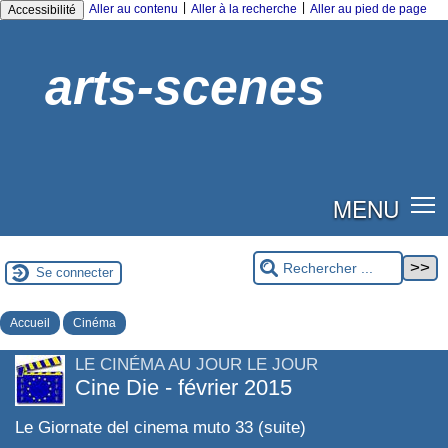
|
|
Aller au contenu
Aller à la recherche
Aller au pied de page
Accessibilité
arts-scenes
MENU
Se connecter
Accueil
Cinéma
LE CINÉMA AU JOUR LE JOUR
Cine Die - février 2015
Le Giornate del cinema muto 33 (suite)