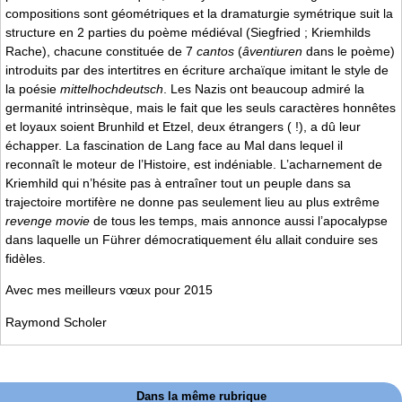
compositions sont géométriques et la dramaturgie symétrique suit la
structure en 2 parties du poème médiéval (Siegfried ; Kriemhilds
Rache), chacune constituée de 7
cantos
(
âventiuren
dans le poème)
introduits par des intertitres en écriture archaïque imitant le style de
la poésie
mittelhochdeutsch
. Les Nazis ont beaucoup admiré la
germanité intrinsèque, mais le fait que les seuls caractères honnêtes
et loyaux soient Brunhild et Etzel, deux étrangers ( !), a dû leur
échapper. La fascination de Lang face au Mal dans lequel il
reconnaît le moteur de l’Histoire, est indéniable. L’acharnement de
Kriemhild qui n’hésite pas à entraîner tout un peuple dans sa
trajectoire mortifère ne donne pas seulement lieu au plus extrême
revenge movie
de tous les temps, mais annonce aussi l’apocalypse
dans laquelle un Führer démocratiquement élu allait conduire ses
fidèles.
Avec mes meilleurs vœux pour 2015
Raymond Scholer
Dans la même rubrique