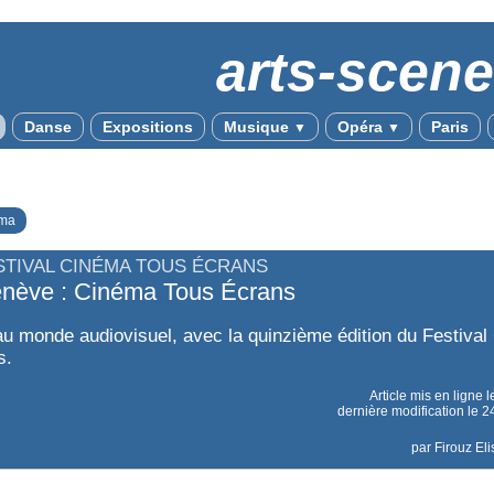
arts-scen
Danse
Expositions
Musique
Opéra
Paris
▼
▼
ma
STIVAL CINÉMA TOUS ÉCRANS
nève : Cinéma Tous Écrans
 monde audiovisuel, avec la quinzième édition du Festiva
s.
Article mis en ligne 
dernière modification le
par
Firouz El