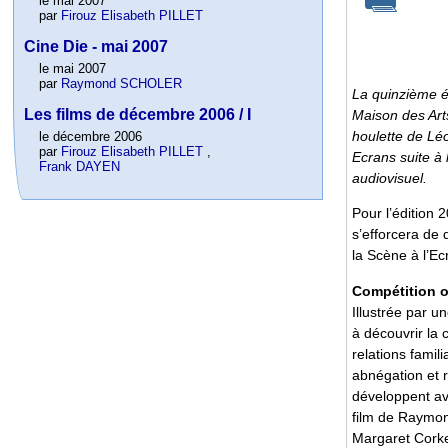
le mai 2007
par
Firouz Elisabeth PILLET
Cine Die - mai 2007
le mai 2007
par
Raymond SCHOLER
La quinzième é
Les films de décembre 2006 / I
Maison des Arts
houlette de Lé
le décembre 2006
par
Firouz Elisabeth PILLET
,
Ecrans suite à
Frank DAYEN
audiovisuel.
Pour l’édition 
s’efforcera de
la Scène à l’Ec
Compétition of
Illustrée par u
à découvrir la 
relations famil
abnégation et 
développent av
film de Raymo
Margaret Cork