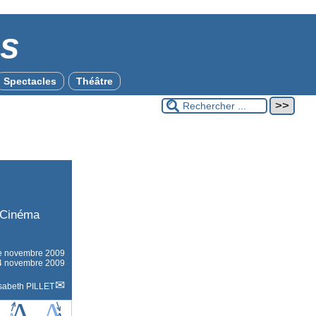
es
Spectacles
Théâtre
l Cinéma
le
novembre 2009
 24 novembre 2009
isabeth PILLET