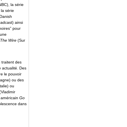
BC), la série
la série
Danish
adcast) ainsi
noires” pour
’une
The Wire
(Sur
 traitent des
e actualité. Des
re le pouvoir
magne) ou des
talie) ou
(Vladimir
m américain
Go
olescence dans