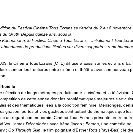
dition du Festival Cinéma Tous Ecrans se tiendra du 2 au 8 novembre 
 du Grütli. Depuis quinze ans, sous la
o Kannemann, le Festival Cinéma Tous Ecrans – initialement Tout Ecr
 l’abondance de productions filmées sur divers supports – rend homm
2009, le Cinéma Tous Ecrans (CTE) diffusera aussi sur les écrans urbai
 décloisonner les frontières entre cinéma et théâtre avec son nouveau
ran.
ficielle
ne sélection de longs métrages produits pour le cinéma et la télévision,
compétition de cette année dont les problématiques majeures s’articule
iales et des thématiques liées à la condition féminine. Mensonges, dénis
résignation, pertes et vies gâchées sont autant de thématiques que les
ec un regard contemporain. Cinéma Tous Ecrans présente, entre autres
nd Vouillamoz
Déchaînées
avec Irène Jacob ;
Eamon
, une comédie noi
ery ;
Go Through Skin
, le film poignant d’Esther Rots (Pays-Bas) ; le 