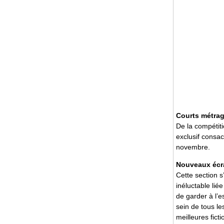
Courts métra
De la compétit
exclusif consac
novembre.
Nouveaux écr
Cette section s
inéluctable li
de garder à l’es
sein de tous l
meilleures fict