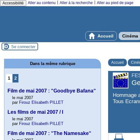
|
|
Aller au contenu
Aller à la recherche
Aller au pied de page
Accessibilité
Accueil
Cinéma
Se connecter
Accueil
Ciné
Dans la même rubrique
FE
1
2
Ge
Film de mai 2007 : “Goodbye Bafana“
Hommage au
le mai 2007
Tous Ecran
par
Firouz Elisabeth PILLET
Les films de mai 2007 / I
le mai 2007
par
Firouz Elisabeth PILLET
Film de mai 2007 : “The Namesake“