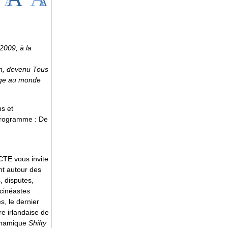
2009, à la
an, devenu Tous
age au monde
ns et
 programme : De
 CTE vous invite
nt autour des
, disputes,
 cinéastes
, le dernier
re irlandaise de
dynamique
Shifty