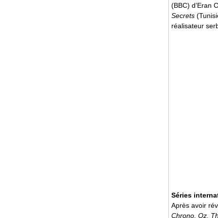
(BBC) d’Eran Cr
Secrets
(Tunisi
réalisateur se
Séries interna
Après avoir rév
Chrono, Oz, T