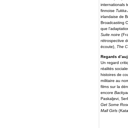
internationals 
finnoise
Tukka 
irlandaise de B
Broadcasting C
que l’adaptatio
Suite noire
(Fra
rétrospective 
écoute),
The C
Regards d’auj
Un regard criti
réalités social
histoires de co
militaire au no
films sur la d
encore
Backya
Paskaljevi, Ser
Get Some Ros
Mall Girls
(Kata