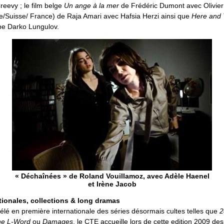
eevy ; le film belge
Un ange à la mer
de Frédéric Dumont avec Olivier
e/Suisse/ France) de Raja Amari avec Hafsia Herzi ainsi que
Here and 
rbe Darko Lungulov.
« Déchaînées » de Roland Vouillamoz, avec Adèle Haenel
et Irène Jacob
tionales, collections & long dramas
élé en première internationale des séries désormais cultes telles que
2
he L-Word
ou
Damages
, le CTE accueille lors de cette edition 2009 de