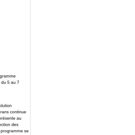
rogramme
s du 5 au 7
olution
crans continue
 présente au
ection des
 ce programme se