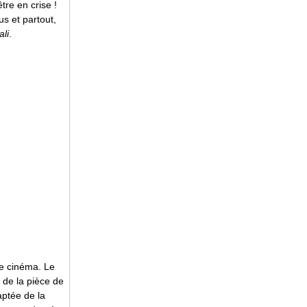
être en crise !
us et partout,
ali
.
le cinéma. Le
de la pièce de
ptée de la