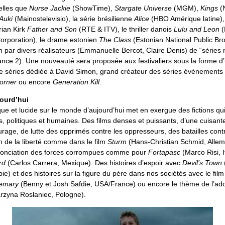
telles que
Nurse Jackie
(ShowTime),
Stargate Universe
(MGM),
Kings
(N
Auki
(Mainostelevisio), la série brésilienne
Alice
(HBO Amérique latine), 
rian Kirk
Father and Son
(RTE & ITV), le thriller danois
Lulu and Leon
(
orporation), le drame estonien
The Class
(Estonian National Public Bro
n par divers réalisateurs (Emmanuelle Bercot, Claire Denis) de “séries 
nce 2). Une nouveauté sera proposée aux festivaliers sous la forme d
de séries dédiée à David Simon, grand créateur des séries événements
orner
ou encore
Generation Kill
.
ourd’hui
que et lucide sur le monde d’aujourd’hui met en exergue des fictions qui
es, politiques et humaines. Des films denses et puissants, d’une cuisant
urage, de lutte des opprimés contre les oppresseurs, des batailles cont
m de la liberté comme dans le film
Sturm
(Hans-Christian Schmid, Alle
énonciation des forces corrompues comme pour
Fortapasc
(Marco Risi, I
rd
(Carlos Carrera, Mexique). Des histoires d’espoir avec
Devil’s Town
bie) et des histoires sur la figure du père dans nos sociétés avec le fil
emary
(Benny et Josh Safdie, USA/France) ou encore le thème de l’ad
rzyna Roslaniec, Pologne).