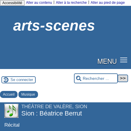
|
|
Aller au contenu
Aller à la recherche
Aller au pied de page
Accessibilité
arts-scenes
MENU
Se connecter
Accueil
Musique
THÉÂTRE DE VALÈRE, SION
Sion : Béatrice Berrut
Récital