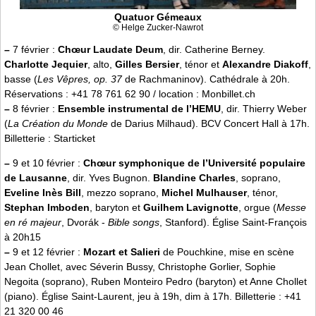
Quatuor Gémeaux
© Helge Zucker-Nawrot
–
7 février :
Chœur Laudate Deum
, dir. Catherine Berney.
Charlotte Jequier
, alto,
Gilles Bersier
, ténor et
Alexandre Diakoff
,
basse (
Les Vêpres, op. 37
de Rachmaninov). Cathédrale à 20h.
Réservations : +41 78 761 62 90 / location : Monbillet.ch
–
8 février :
Ensemble instrumental de l’HEMU
, dir. Thierry Weber
(
La Création du Monde
de Darius Milhaud). BCV Concert Hall à 17h.
Billetterie : Starticket
–
9 et 10 février :
Chœur symphonique de l’Université populaire
de Lausanne
, dir. Yves Bugnon.
Blandine Charles
, soprano,
Eveline Inès Bill
, mezzo soprano,
Michel Mulhauser
, ténor,
Stephan Imboden
, baryton et
Guilhem Lavignotte
, orgue (
Messe
en ré majeur
, Dvorák -
Bible songs
, Stanford). Église Saint-François
à 20h15
–
9 et 12 février :
Mozart et Salieri
de Pouchkine, mise en scène
Jean Chollet, avec Séverin Bussy, Christophe Gorlier, Sophie
Negoita (soprano), Ruben Monteiro Pedro (baryton) et Anne Chollet
(piano). Église Saint-Laurent, jeu à 19h, dim à 17h. Billetterie : +41
21 320 00 46