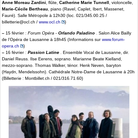
Anne Moreau Zardini
, flûte,
Catherine Marie Tunnell
, violoncelle,
Marie-Cécile Bertheau
, piano (Ravel, Caplet, Ibert, Massenet,
Fauré). Salle Métropole à 12h30 (loc. 021/345.00.25 /
billetterie@ocl.ch /
www.ocl.ch
)
–
15 février :
Forum Opéra
-
Orlando Paladino
. Salon Alice Bailly
de l’Opéra de Lausanne à 18h45 (Informations sur
www.forum-
opera.ch
)
–
16 février :
Passion Latine
. Ensemble Vocal de Lausanne, dir.
Daniel Reuss. Ilse Eerens, soprano. Marianne Beate Kielland,
mezzo-soprano. Thomas Walker, ténor. Henk Neven, baryton
(Haydn, Mendelssohn). Cathédrale Notre-Dame de Lausanne à 20h
(Billetterie : Montbillet.ch / 021/316.71.60)