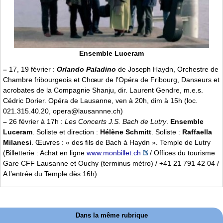
Ensemble Luceram
–
17, 19 février :
Orlando Paladino
de Joseph Haydn, Orchestre de
Chambre fribourgeois et Chœur de l’Opéra de Fribourg, Danseurs et
acrobates de la Compagnie Shanju, dir. Laurent Gendre, m.e.s.
Cédric Dorier. Opéra de Lausanne, ven à 20h, dim à 15h (loc.
021.315.40.20, opera@lausannne.ch)
–
26 février à 17h :
Les Concerts J.S. Bach de Lutry
.
Ensemble
Luceram
. Soliste et direction :
Hélène Schmitt
. Soliste :
Raffaella
Milanesi
. Œuvres : « des fils de Bach à Haydn ». Temple de Lutry
(Billetterie : Achat en ligne
www.monbillet.ch
/ Offices du tourisme
Gare CFF Lausanne et Ouchy (terminus métro) / +41 21 791 42 04 /
A l’entrée du Temple dès 16h)
Dans la même rubrique