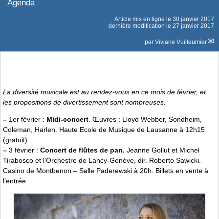
Agenda
Article mis en ligne le
30 janvier 2017
dernière modification le 27 janvier 2017
par
Viviane Vuilleumier
La diversité musicale est au rendez-vous en ce mois de février, et
les propositions de divertissement sont nombreuses.
–
1er février :
Midi-concert
. Œuvres : Lloyd Webber, Sondheim,
Coleman, Harlen. Haute Ecole de Musique de Lausanne à 12h15
(gratuit)
–
3 février :
Concert de flûtes de pan.
Jeanne Gollut et Michel
Tirabosco et l’Orchestre de Lancy-Genève, dir. Roberto Sawicki.
Casino de Montbenon – Salle Paderewski à 20h. Billets en vente à
l’entrée