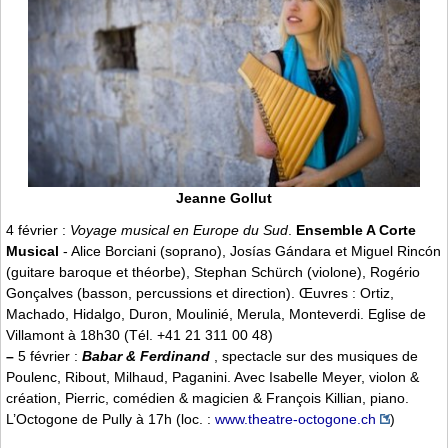
Jeanne Gollut
4 février :
Voyage musical en Europe du Sud
.
Ensemble A Corte
Musical
- Alice Borciani (soprano), Josías Gándara et Miguel Rincón
(guitare baroque et théorbe), Stephan Schürch (violone), Rogério
Gonçalves (basson, percussions et direction). Œuvres : Ortiz,
Machado, Hidalgo, Duron, Moulinié, Merula, Monteverdi. Eglise de
Villamont à 18h30 (Tél. +41 21 311 00 48)
–
5 février :
Babar & Ferdinand
, spectacle sur des musiques de
Poulenc, Ribout, Milhaud, Paganini. Avec Isabelle Meyer, violon &
création, Pierric, comédien & magicien & François Killian, piano.
L’Octogone de Pully à 17h (loc. :
www.theatre-octogone.ch
)