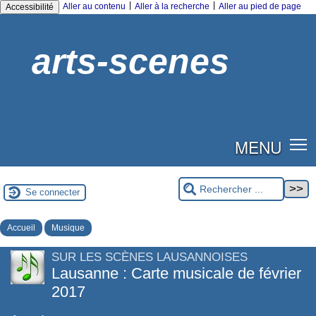
|
|
Aller au contenu
Aller à la recherche
Aller au pied de page
Accessibilité
arts-scenes
MENU
Se connecter
Accueil
Musique
SUR LES SCÈNES LAUSANNOISES
Lausanne : Carte musicale de février
2017