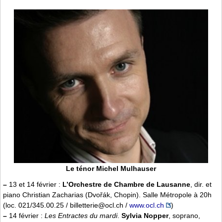
Le ténor Michel Mulhauser
–
13 et 14 février :
L’Orchestre de Chambre de Lausanne
, dir. et
piano Christian Zacharias (Dvořák, Chopin). Salle Métropole à 20h
(loc. 021/345.00.25 / billetterie@ocl.ch /
www.ocl.ch
)
–
14 février :
Les Entractes du mardi
.
Sylvia Nopper
, soprano,