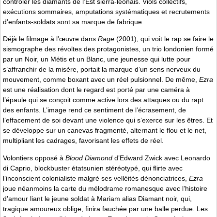
contrôler les diamants de l’Est sierra-léonais. Viols collectifs,
exécutions sommaires, amputations systématiques et recrutements
d’enfants-soldats sont sa marque de fabrique.
Déjà le filmage à l’œuvre dans
Rage
(2001), qui voit le rap se faire le
sismographe des révoltes des protagonistes, un trio londonien formé
par un Noir, un Métis et un Blanc, une jeunesse qui lutte pour
s’affranchir de la misère, portait la marque d’un sens nerveux du
mouvement, comme boxant avec un réel pulsionnel. De même,
Ezra
est une réalisation dont le regard est porté par une caméra à
l’épaule qui se conçoit comme active lors des attaques ou du rapt
des enfants. L’image rend ce sentiment de l’écrasement, de
l’effacement de soi devant une violence qui s’exerce sur les êtres. Et
se développe sur un canevas fragmenté, alternant le flou et le net,
multipliant les cadrages, favorisant les effets de réel.
Volontiers opposé à
Blood Diamond
d’Edward Zwick avec Leonardo
di Caprio, blockbuster étatsunien stéréotypé, qui flirte avec
l’inconscient colonialiste malgré ses velléités dénonciatrices,
Ezra
joue néanmoins la carte du mélodrame romanesque avec l’histoire
d’amour liant le jeune soldat à Mariam alias Diamant noir, qui,
tragique amoureux oblige, finira fauchée par une balle perdue. Les