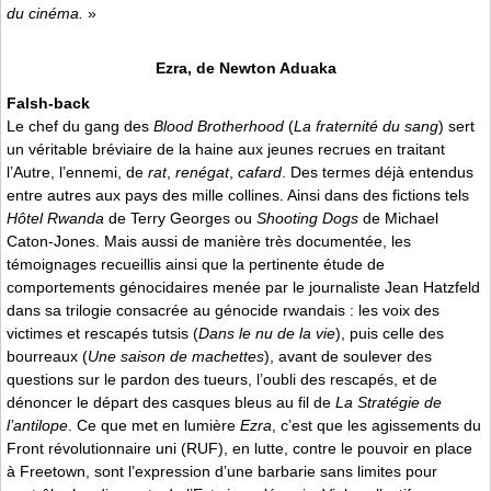
du cinéma.
»
Ezra, de Newton Aduaka
Falsh-back
Le chef du gang des
Blood Brotherhood
(
La fraternité du sang
) sert
un véritable bréviaire de la haine aux jeunes recrues en traitant
l’Autre, l’ennemi, de
rat
,
renégat
,
cafard
. Des termes déjà entendus
entre autres aux pays des mille collines. Ainsi dans des fictions tels
Hôtel Rwanda
de Terry Georges ou
Shooting Dogs
de Michael
Caton-Jones. Mais aussi de manière très documentée, les
témoignages recueillis ainsi que la pertinente étude de
comportements génocidaires menée par le journaliste Jean Hatzfeld
dans sa trilogie consacrée au génocide rwandais : les voix des
victimes et rescapés tutsis (
Dans le nu de la vie
), puis celle des
bourreaux (
Une saison de machettes
), avant de soulever des
questions sur le pardon des tueurs, l’oubli des rescapés, et de
dénoncer le départ des casques bleus au fil de
La Stratégie de
l’antilope
. Ce que met en lumière
Ezra
, c’est que les agissements du
Front révolutionnaire uni (RUF), en lutte, contre le pouvoir en place
à Freetown, sont l’expression d’une barbarie sans limites pour