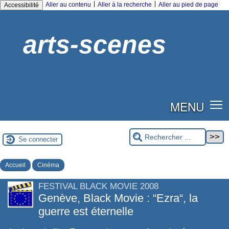
|
|
Aller au contenu
Aller à la recherche
Aller au pied de page
Accessibilité
arts-scenes
MENU
Se connecter
Accueil
Cinéma
FESTIVAL BLACK MOVIE 2008
Genève, Black Movie : “Ezra“, la
guerre est éternelle