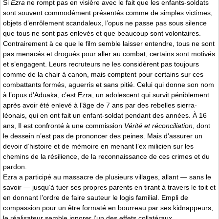
Si
Ezra
ne rompt pas en visière avec le fait que les enfants-soldats
sont souvent commodément présentés comme de simples victimes,
objets d’enrôlement scandaleux, l’opus ne passe pas sous silence
que tous ne sont pas enlevés et que beaucoup sont volontaires.
Contrairement à ce que le film semble laisser entendre, tous ne sont
pas menacés et drogués pour aller au combat, certains sont motivés
et s’engagent. Leurs recruteurs ne les considèrent pas toujours
comme de la chair à canon, mais comptent pour certains sur ces
combattants formés, aguerris et sans pitié. Celui qui donne son nom
à l’opus d’Aduaka, c’est Ezra, un adolescent qui survit péniblement
après avoir été enlevé à l’âge de 7 ans par des rebelles sierra-
léonais, qui en ont fait un enfant-soldat pendant des années. À 16
ans, Il est confronté à une commission
Vérité et réconciliation
, dont
le dessein n’est pas de prononcer des peines. Mais d’assurer un
devoir d’histoire et de mémoire en menant l’ex milicien sur les
chemins de la résilience, de la reconnaissance de ces crimes et du
pardon.
Ezra a participé au massacre de plusieurs villages, allant — sans le
savoir — jusqu’à tuer ses propres parents en tirant à travers le toit et
en donnant l’ordre de faire sauteur le logis familial. Empli de
compassion pour un être formaté en bourreau par ses kidnappeurs,
le réalisateur semble ignorer l’un des effets collatéraux