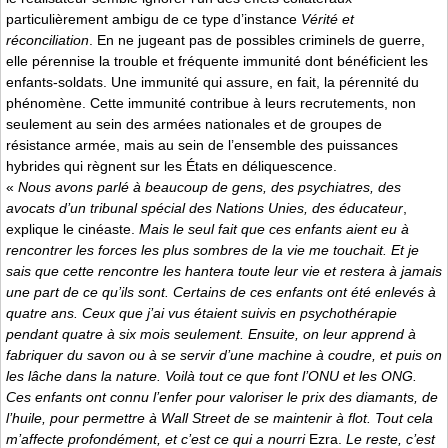
particulièrement ambigu de ce type d’instance
Vérité et
réconciliation
. En ne jugeant pas de possibles criminels de guerre,
elle pérennise la trouble et fréquente immunité dont bénéficient les
enfants-soldats. Une immunité qui assure, en fait, la pérennité du
phénomène. Cette immunité contribue à leurs recrutements, non
seulement au sein des armées nationales et de groupes de
résistance armée, mais au sein de l’ensemble des puissances
hybrides qui règnent sur les États en déliquescence.
«
Nous avons parlé à beaucoup de gens, des psychiatres, des
avocats d’un tribunal spécial des Nations Unies, des éducateur
,
explique le cinéaste.
Mais le seul fait que ces enfants aient eu à
rencontrer les forces les plus sombres de la vie me touchait. Et je
sais que cette rencontre les hantera toute leur vie et restera à jamais
une part de ce qu’ils sont. Certains de ces enfants ont été enlevés à
quatre ans. Ceux que j’ai vus étaient suivis en psychothérapie
pendant quatre à six mois seulement. Ensuite, on leur apprend à
fabriquer du savon ou à se servir d’une machine à coudre, et puis on
les lâche dans la nature. Voilà tout ce que font l’ONU et les ONG.
Ces enfants ont connu l’enfer pour valoriser le prix des diamants, de
l’huile, pour permettre à Wall Street de se maintenir à flot. Tout cela
m’affecte profondément, et c’est ce qui a nourri
Ezra.
Le reste, c’est