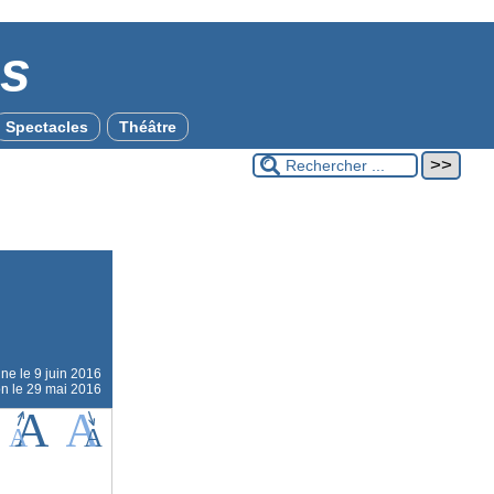
es
Spectacles
Théâtre
gne le
9 juin 2016
on le 29 mai 2016