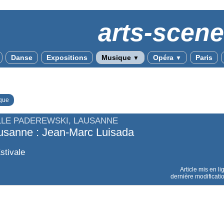
arts-scen
Danse
Expositions
Musique
Opéra
Paris
▼
▼
que
LLE PADEREWSKI, LAUSANNE
usanne : Jean-Marc Luisada
stivale
Article mis en li
dernière modificati