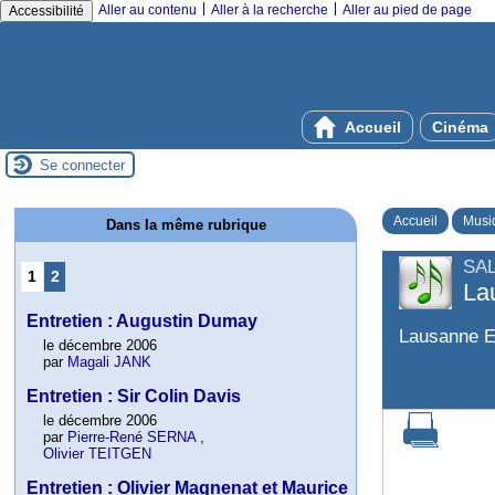
|
|
Aller au contenu
Aller à la recherche
Aller au pied de page
Accessibilité
Accueil
Cinéma
Se connecter
Accueil
Musi
Dans la même rubrique
SA
1
2
La
Entretien : Augustin Dumay
Lausanne E
le décembre 2006
par
Magali JANK
Entretien : Sir Colin Davis
le décembre 2006
par
Pierre-René SERNA
,
Olivier TEITGEN
Entretien : Olivier Magnenat et Maurice