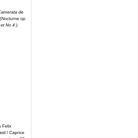
 Camerata de
(Nocturne op.
et No 4 ).
 Felix
eid / Caprice