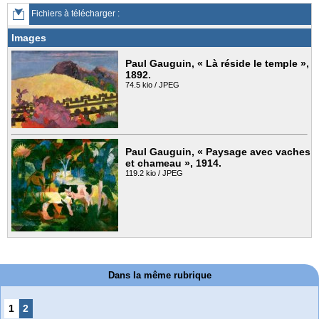
Fichiers à télécharger :
Images
Paul Gauguin, « Là réside le temple »,
1892.
74.5 kio / JPEG
Paul Gauguin, « Paysage avec vaches
et chameau », 1914.
119.2 kio / JPEG
Dans la même rubrique
1
2