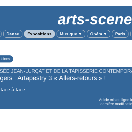
arts-scen
Danse
Expositions
Musique
Opéra
Paris
▼
▼
itions
SÉE JEAN-LURÇAT ET DE LA TAPISSERIE CONTEMPOR
gers : Artapestry 3 « Allers-retours » !
 face à face
Article mis en ligne 
dernière modificati