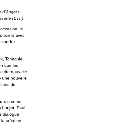
e d’Angers
isserie (ETF).
 occasion, le
 liciers avec
lexandre
k, Tchèquie,
on que les
 cette nouvelle
se une nouvelle
ctions du
ateurs comme
Lurçat, Paul
e dialogue
la création