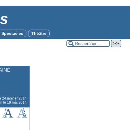
es
Spectacles
Théâtre
AINE
le
24 janvier 2014
on le 19 mai 2014