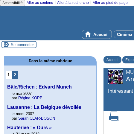
|
|
Aller au contenu
Aller à la recherche
Aller au pied de page
Accessibilité
Accueil
Cinéma
Se connecter
Accueil
Expos
Dans la même rubrique
MU
1
2
An
Bâle/Riehen : Edvard Munch
Intéressant
le mai 2007
par
Régine KOPP
Lausanne : La Belgique dévoilée
le mars 2007
par
Sarah CLAR-BOSON
Hauterive : « Ours »