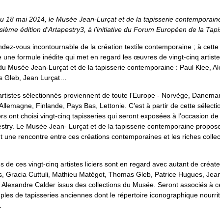
au 18 mai 2014, le Musée Jean-Lurçat et de la tapisserie contemporain
isième édition d’Artapestry3, à l’initiative du Forum Européen de la Tap
rendez-vous incontournable de la création textile contemporaine ; à cette
ne formule inédite qui met en regard les œuvres de vingt-cinq artistes
 du Musée Jean-Lurçat et de la tapisserie contemporaine : Paul Klee, A
s Gleb, Jean Lurçat…
artistes sélectionnés proviennent de toute l’Europe - Norvège, Danemar
lemagne, Finlande, Pays Bas, Lettonie. C’est à partir de cette sélecti
s ont choisi vingt-cinq tapisseries qui seront exposées à l’occasion de
pestry. Le Musée Jean- Lurçat et de la tapisserie contemporaine propo
ant une rencontre entre ces créations contemporaines et les riches colle
s de ces vingt-cinq artistes liciers sont en regard avec autant de cré
, Gracia Cuttuli, Mathieu Matégot, Thomas Gleb, Patrice Hugues, Jean 
Alexandre Calder issus des collections du Musée. Seront associés à c
es de tapisseries anciennes dont le répertoire iconographique nourrit 
.