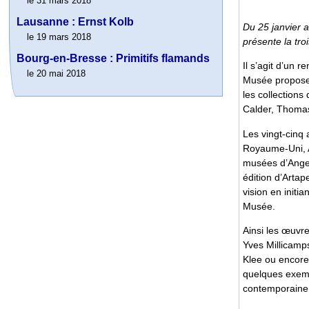
le 31 mars 2018
Lausanne : Ernst Kolb
Du 25 janvier 
le 19 mars 2018
présente la tro
Bourg-en-Bresse : Primitifs flamands
Il s’agit d’un 
le 20 mai 2018
Musée propose u
les collections
Calder, Thoma
Les vingt-cinq 
Royaume-Uni, Al
musées d’Anger
édition d’Arta
vision en initi
Musée.
Ainsi les œuvre
Yves Millicamps
Klee ou encore 
quelques exempl
contemporaine