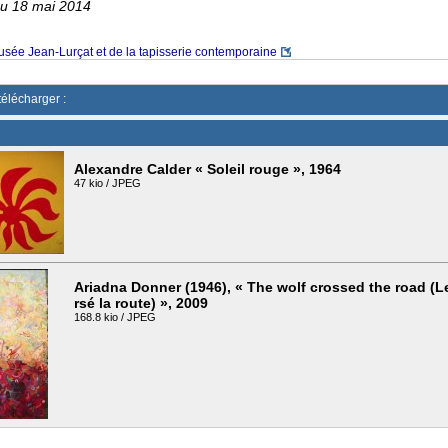
au 18 mai 2014
sée Jean-Lurçat et de la tapisserie contemporaine
télécharger :
Alexandre Calder « Soleil rouge », 1964
47 kio / JPEG
Ariadna Donner (1946), « The wolf crossed the road (Le
rsé la route) », 2009
168.8 kio / JPEG