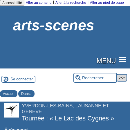
|
|
Aller au contenu
Aller à la recherche
Aller au pied de page
Accessibilité
arts-scenes
MENU
Se connecter
Accueil
Danse
YVERDON-LES-BAINS, LAUSANNE ET
GENÈVE
Tournée : « Le Lac des Cygnes »
Événement