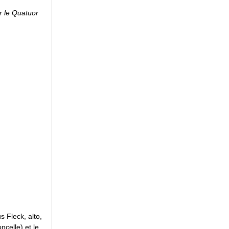
r le Quatuor
 Fleck, alto,
ncelle) et le