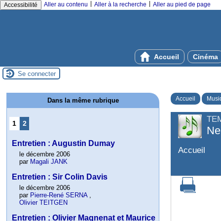
|
|
Aller au contenu
Aller à la recherche
Aller au pied de page
Accessibilité
Accueil
Cinéma
Se connecter
Accueil
Musi
Dans la même rubrique
TE
1
2
Ne
Entretien : Augustin Dumay
Accueil
le décembre 2006
par
Magali JANK
Entretien : Sir Colin Davis
le décembre 2006
par
Pierre-René SERNA
,
Olivier TEITGEN
Entretien : Olivier Magnenat et Maurice