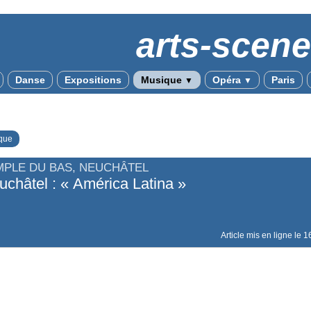
arts-scen
Danse
Expositions
Musique
Opéra
Paris
▼
▼
que
MPLE DU BAS, NEUCHÂTEL
uchâtel : « América Latina »
Article mis en ligne le
1