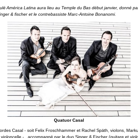
tulé
América Latina
aura lieu au Temple du Bas début janvier, donné pa
inger & fischer et le contrebassiste Marc-Antoine Bonanomi.
Quatuor Casal
ordes Casal - soit Felix Froschhammer et Rachel Späth, violons, Markus
violoncelle - , accompagné par le duo Singer & Fischer (guitare et violo