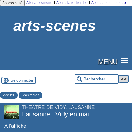
|
|
Aller au contenu
Aller à la recherche
Aller au pied de page
Accessibilité
arts-scenes
MENU
Se connecter
Accueil
Spectacles
THÉÂTRE DE VIDY, LAUSANNE
Lausanne : Vidy en mai
A l’affiche