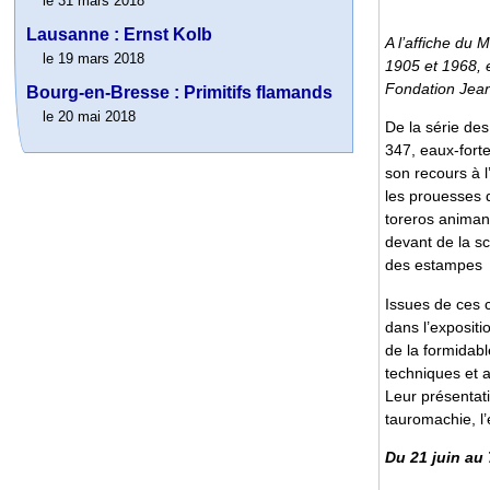
le 31 mars 2018
Lausanne : Ernst Kolb
A l’affiche du 
le 19 mars 2018
1905 et 1968, 
Fondation Jea
Bourg-en-Bresse : Primitifs flamands
le 20 mai 2018
De la série de
347, eaux-fort
son recours à l’
les prouesses d
toreros animant
devant de la s
des estampes
Issues de ces 
dans l’expositi
de la formidabl
techniques et 
Leur présentati
tauromachie, l’é
Du 21 juin au