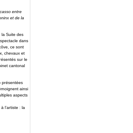
icasso entre
ninx et de la
 la Suite des
 spectacle dans
lcôve, ce sont
ux, chevaux et
résentés sur le
inet cantonal
so présentées
témoignent ainsi
ultiples aspects
l’artiste : la