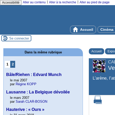
|
|
Aller au contenu
Aller à la recherche
Aller au pied de page
Accessibilité
Accueil
Cinéma
Se connecter
Accueil
Expos
Dans la même rubrique
CA
1
2
Ve
Bâle/Riehen : Edvard Munch
L’arène, l’at
le mai 2007
par
Régine KOPP
Lausanne : La Belgique dévoilée
le mars 2007
par
Sarah CLAR-BOSON
Hauterive : « Ours »