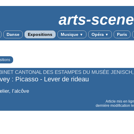
arts-scen
Danse
Expositions
Musique
Opéra
Paris
▼
▼
itions
BINET CANTONAL DES ESTAMPES DU MUSÉE JENISCH,
vey : Picasso - Lever de rideau
elier, l’alcôve
Article mis en lig
dernière modification l