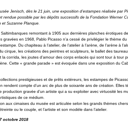
Musée Jenisch, dès le 21 juin, une exposition d’estampes réalisée par P
et rendue possible par les dépôts successifs de la Fondation Werner Co
n et Suzanne Planque.
s Saltimbanques remontant à 1905 aux dernières planches érotiques de
es gravées en 1968, Pablo Picasso n’a cessé de privilégier le thème du
estampe. Du chapiteau à l’atelier, de l’atelier à l’arène, de l’arène à l’a
u cirque, les créations des peintres et sculpteurs, le ballet des taurea
 la corrida, les joutes d’amour des corps enlacés qui sont tour à tour p
cène. Cette « grande parade » est évoquée dans une exposition du Cab
collections prestigieuses et de prêts extéreurs, les estampes de Picas
on rendent compte d’un arc de plus de soixante ans de création. Elles 
e production gravée d’un artiste qui a su exploiter avec virtuosité les m
artistiques de ce médium.
on aux cimaises du musée est articulée selon les grands thèmes chers à 
treinte ou le couple, et l’artiste et son modèle dans l’atelier.
 7 octobre 2018