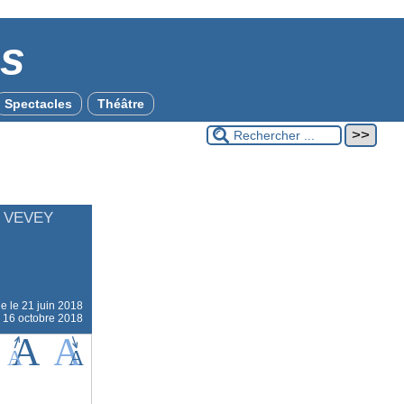
es
Spectacles
Théâtre
 VEVEY
ne le
21 juin 2018
e 16 octobre 2018