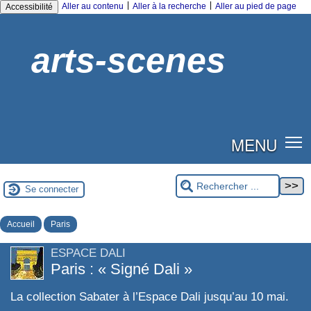
|
|
Aller au contenu
Aller à la recherche
Aller au pied de page
Accessibilité
arts-scenes
MENU
Se connecter
Accueil
Paris
ESPACE DALI
Paris : « Signé Dali »
La collection Sabater à l’Espace Dali jusqu’au 10 mai.