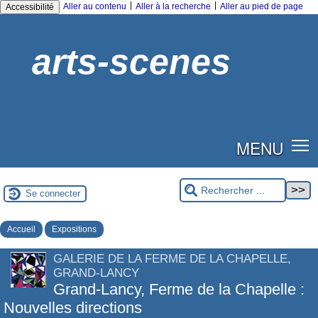
|
|
Aller au contenu
Aller à la recherche
Aller au pied de page
Accessibilité
arts-scenes
MENU
Se connecter
Accueil
Expositions
GALERIE DE LA FERME DE LA CHAPELLE,
GRAND-LANCY
Grand-Lancy, Ferme de la Chapelle :
Nouvelles directions