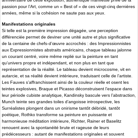
anniversaire de cette exposition, authentique manifeste privé de la
passion pour l’Art, comme un « Best of » de ces vingt-cinq dernières
années, même si la cohésion ne saute pas aux yeux.
Manifestations originales
Si telle est la première impression dégagée, une perception
différenciée permet de deviner une unité autre et plus significative
de la centaine de chefs-d’œuvre accrochés : des Impressionnistes
aux Expressionnistes abstraits américains, chaque tableau jalonne
un courant centré, voire même replié sur la peinture en tant
qu’univers propre et indépendant, et non plus en tant que
représentation de la réalité. Le tableau devient microcosme, vit en
autarcie, et sa réalité devient intérieure, traduisant celle de l’artiste.
Les Fauves s’affranchissent ainsi de la couleur réelle et osent les
teintes explosives, Braque et Picasso déconstruisent l’espace dans
leur période cubiste analytique, Kandinsky bascule vers l’abstraction,
Munch teinte ses grandes toiles d’angoisse introspective, les
Surréalistes plongent dans un onirisme tantôt débridé, tantôt
poétique, Rothko transforme sa peinture en puissante et
harmonieuse méditation intérieure, Richter, Rainer et Baselitz
renouent avec la spontanéité brute et rageuse de leurs
prédécesseurs : autant de manifestations originales et souvent