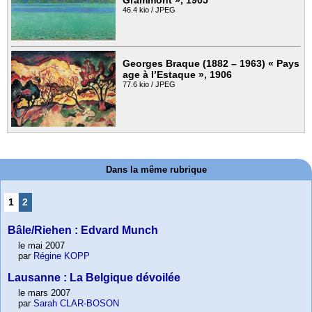
46.4 kio / JPEG
Georges Braque (1882 – 1963) « Pays
age à l’Estaque », 1906
77.6 kio / JPEG
Dans la même rubrique
1
2
Bâle/Riehen : Edvard Munch
le mai 2007
par
Régine KOPP
Lausanne : La Belgique dévoilée
le mars 2007
par
Sarah CLAR-BOSON