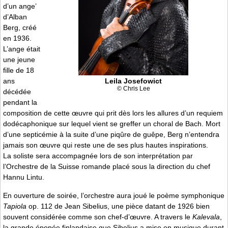
d’un ange’
d’Alban
Berg, créé
en 1936.
L’ange était
une jeune
fille de 18
Leila Josefowict
ans
© Chris Lee
décédée
pendant la
composition de cette œuvre qui prit dès lors les allures d’un requiem
dodécaphonique sur lequel vient se greffer un choral de Bach. Mort
d’une septicémie à la suite d’une piqûre de guêpe, Berg n’entendra
jamais son œuvre qui reste une de ses plus hautes inspirations.
La soliste sera accompagnée lors de son interprétation par
l’Orchestre de la Suisse romande placé sous la direction du chef
Hannu Lintu.
En ouverture de soirée, l’orchestre aura joué le poème symphonique
Tapiola
op. 112 de Jean Sibelius, une pièce datant de 1926 bien
souvent considérée comme son chef-d’œuvre. A travers le
Kalevala
,
la grande épopée finlandaise que Sibelius a mise en musique durant