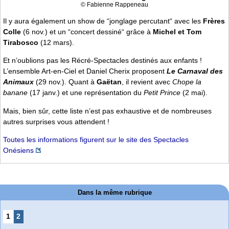
© Fabienne Rappeneau
Il y aura également un show de “jonglage percutant“ avec les
Frères
Colle
(6 nov.) et un “concert dessiné“ grâce à
Michel et Tom
Tirabosco
(12 mars).
Et n’oublions pas les Récré-Spectacles destinés aux enfants !
L’ensemble Art-en-Ciel et Daniel Cherix proposent
Le Carnaval des
Animaux
(29 nov.). Quant à
Gaëtan
, il revient avec
Chope la
banane
(17 janv.) et une représentation du
Petit Prince
(2 mai).
Mais, bien sûr, cette liste n’est pas exhaustive et de nombreuses
autres surprises vous attendent !
Toutes les informations figurent sur le site des Spectacles
Onésiens
Dans la même rubrique
1
2