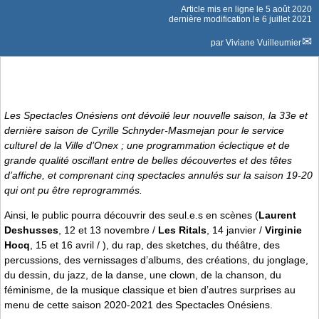
Article mis en ligne le
5 août 2020
dernière modification le 6 juillet 2021
par
Viviane Vuilleumier
Les Spectacles Onésiens ont dévoilé leur nouvelle saison, la 33e et
dernière saison de Cyrille Schnyder-Masmejan pour le service
culturel de la Ville d’Onex ; une programmation éclectique et de
grande qualité oscillant entre de belles découvertes et des têtes
d’affiche, et comprenant cinq spectacles annulés sur la saison 19-20
qui ont pu être reprogrammés.
Ainsi, le public pourra découvrir des seul.e.s en scènes (
Laurent
Deshusses
, 12 et 13 novembre /
Les Ritals
, 14 janvier /
Virginie
Hocq
, 15 et 16 avril / ), du rap, des sketches, du théâtre, des
percussions, des vernissages d’albums, des créations, du jonglage,
du dessin, du jazz, de la danse, une clown, de la chanson, du
féminisme, de la musique classique et bien d’autres surprises au
menu de cette saison 2020-2021 des Spectacles Onésiens.