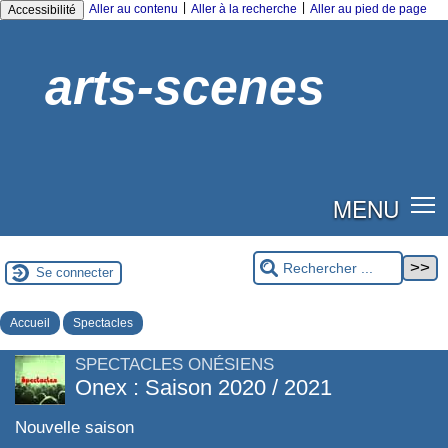
|
|
Aller au contenu
Aller à la recherche
Aller au pied de page
Accessibilité
arts-scenes
MENU
Se connecter
Accueil
Spectacles
SPECTACLES ONÉSIENS
Onex : Saison 2020 / 2021
Nouvelle saison