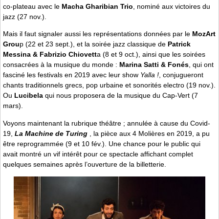
co-plateau avec le
Macha Gharibian Trio
, nominé aux victoires du
jazz (27 nov.).
Mais il faut signaler aussi les représentations données par le
MozArt
Grou
p (22 et 23 sept.), et la soirée jazz classique de
Patrick
Messina & Fabrizio Chiovett
a (8 et 9 oct.), ainsi que les soirées
consacrées à la musique du monde :
Marina Satti & Fonés
, qui ont
fasciné les festivals en 2019 avec leur show
Yalla !
, conjugueront
chants traditionnels grecs, pop urbaine et sonorités electro (19 nov.).
Ou
Lucibela
qui nous proposera de la musique du Cap-Vert (7
mars).
Voyons maintenant la rubrique théâtre ; annulée à cause du Covid-
19,
La Machine de Turing
, la pièce aux 4 Molières en 2019, a pu
être reprogrammée (9 et 10 fév.). Une chance pour le public qui
avait montré un vif intérêt pour ce spectacle affichant complet
quelques semaines après l’ouverture de la billetterie.