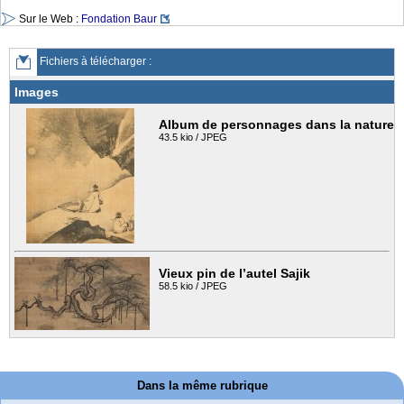
Sur le Web :
Fondation Baur
Fichiers à télécharger :
Images
Album de personnages dans la nature
43.5 kio / JPEG
Vieux pin de l’autel Sajik
58.5 kio / JPEG
Dans la même rubrique