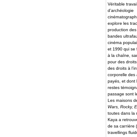
Véritable travai
d’archéologie
cinématographi
explore les tra
production des 
bandes ultrafa
cinéma populai
et 1990 qui se 
à la chaîne, sa
pour des droits
des droits à l’in
corporelle des
payés, et dont 
restes témoign
passage sont l
Les maisons de
Wars, Rocky, E
toutes dans la
Kaya a retrou
de sa carrière (
travellings flu