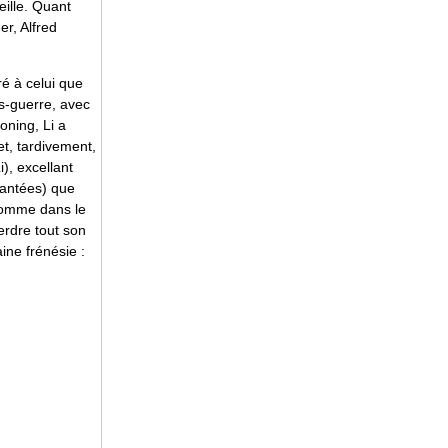
veille. Quant
r, Alfred
ré à celui que
s-guerre, avec
oning, Li a
t, tardivement,
), excellant
hantées) que
 comme dans le
perdre tout son
ine frénésie :