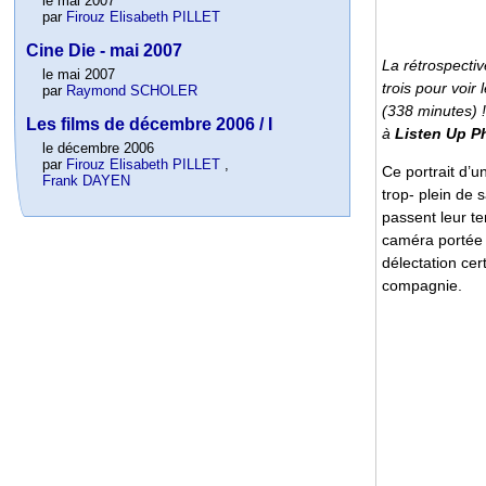
le mai 2007
par
Firouz Elisabeth PILLET
Cine Die - mai 2007
La rétrospective
le mai 2007
trois pour voir 
par
Raymond SCHOLER
(338 minutes) 
Les films de décembre 2006 / I
à
Listen Up Ph
le décembre 2006
par
Firouz Elisabeth PILLET
,
Ce portrait d’u
Frank DAYEN
trop- plein de 
passent leur t
caméra portée 
délectation cer
compagnie.