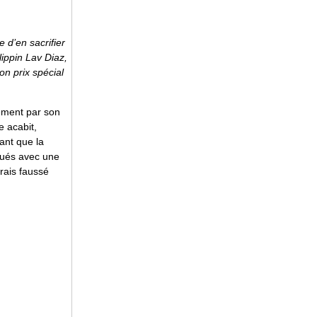
e d’en sacrifier
lippin Lav Diaz,
on prix spécial
dement par son
e acabit,
ant que la
joués avec une
rais faussé