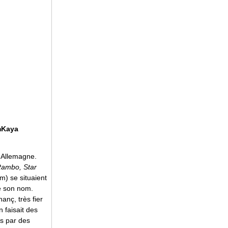
mKaya
 Allemagne.
ambo, Star
m) se situaient
de son nom.
anç, très fier
n faisait des
és par des