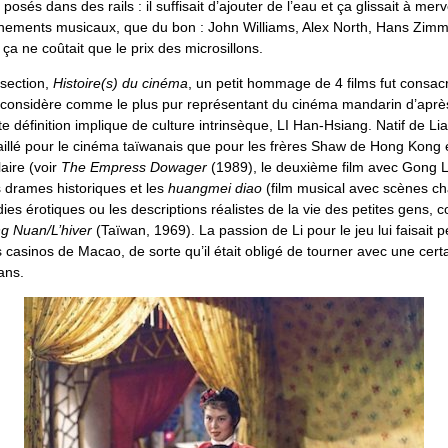
posés dans des rails : il suffisait d’ajouter de l’eau et ça glissait à mer
ments musicaux, que du bon : John Williams, Alex North, Hans Zimme
a ne coûtait que le prix des microsillons.
section,
Histoire(s) du cinéma
, un petit hommage de 4 films fut consac
t considère comme le plus pur représentant du cinéma mandarin d’aprè
te définition implique de culture intrinsèque, LI Han-Hsiang. Natif de Lia
aillé pour le cinéma taïwanais que pour les frères Shaw de Hong Kong e
aire (voir
The Empress Dowager
(1989), le deuxième film avec Gong Li
s drames historiques et les
huangmei diao
(film musical avec scènes c
es érotiques ou les descriptions réalistes de la vie des petites gens,
g Nuan/L’hiver
(Taïwan, 1969). La passion de Li pour le jeu lui faisait 
 casinos de Macao, de sorte qu’il était obligé de tourner avec une certa
ans.