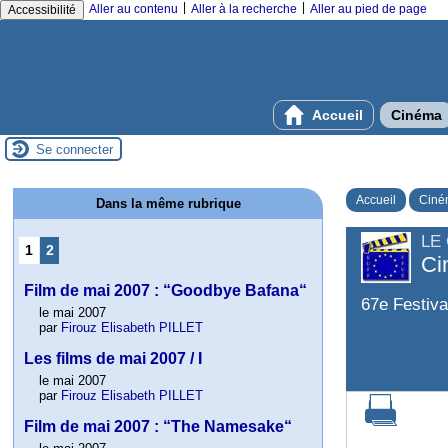
|
|
Aller au contenu
Aller à la recherche
Aller au pied de page
Accessibilité
Accueil
Cinéma
Se connecter
Accueil
Ciné
Dans la même rubrique
LE
1
2
Ci
Film de mai 2007 : “Goodbye Bafana“
67e Festiva
le mai 2007
par
Firouz Elisabeth PILLET
Les films de mai 2007 / I
le mai 2007
par
Firouz Elisabeth PILLET
Film de mai 2007 : “The Namesake“