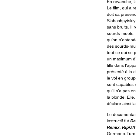
En revanche, l
Le film, qui a
doit sa présen
Slaboshpytskiy 
sans bruits. Il
sourds-muets. L
qu’on n’entend
des sourds-muet
tout ce qui se 
un maximum d’i
fille dans l’ap
présenté à la c
le vol en group
sont capables 
qu’il n’a pas 
la blonde. Elle,
déclare ainsi l
Le documentair
instructif fut
Re
Remix, RipOff
Germano-Turc