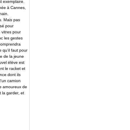
st exemplaire.
nnée à Cannes,
main.
s. Mais pas
isé pour
 vitres pour
nc les gestes
r comprendra
 qu’il faut pour
e de la jeune
uvel élève est
t le racket et
nce dont ils
 d’un camion
be amoureux de
t la garder, et