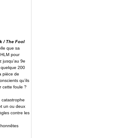
k / The Fool
elle que sa
n HLM pour
z jusqu’au 9e
s quelque 200
la pièce de
onscients qu’ils
r cette foule ?
n catastrophe
 et un ou deux
gles contre les
s honnêtes