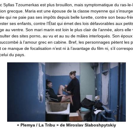
c Syllas Tzoumerkas est plus brouillon, mais symptomatique du ras-le-
tion grecque. Maria est une épouse de la classe moyenne qui s’insurge
 qui ne paie pas ses impôts depuis belle lurette, contre son beau-frèr
ter ses enfants, contre l’État qui émet des lois défavorables aux petits
age au ventre. Son mari marin est loin le plus clair de l’année, alors elle
sulter des sites porno, au vu et au su de mâles interloqués. Son époux
 a succombé à l’amour grec en cabine. Bref, les personnages pètent les
t ce manque de focalisation n’est ni à l’avantage du film ni, s’il corresp
celui du pays.
« Plemya / La Tribu » de Miroslav Slaboshpytskiy