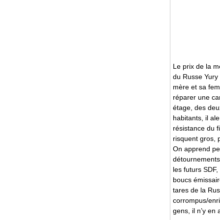
Le prix de la m
du Russe Yury B
mère et sa fem
réparer une can
étage, des deux
habitants, il a
résistance du f
risquent gros, 
On apprend peu
détournements 
les futurs SDF,
boucs émissaire
tares de la Rus
corrompus/enri
gens, il n’y en