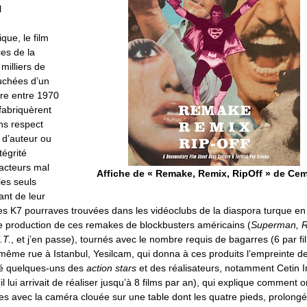
l
que, le film
ces de la
milliers de
uchées d’un
re entre 1970
fabriquèrent
ns respect
 d’auteur ou
tégrité
 acteurs mal
Affiche de « Remake, Remix, RipOff » de Ce
les seuls
ant de leur
es K7 pourraves trouvées dans les vidéoclubs de la diaspora turque en
 production de ces remakes de blockbusters américains (
Superman, R
.T.
, et j’en passe), tournés avec le nombre requis de bagarres (6 par fil
 même rue à Istanbul, Yesilcam, qui donna à ces produits l’empreinte 
vé quelques-uns des
action stars
et des réalisateurs, notamment Cetin In
il lui arrivait de réaliser jusqu’à 8 films par an), qui explique comment o
ides avec la caméra clouée sur une table dont les quatre pieds, prolong