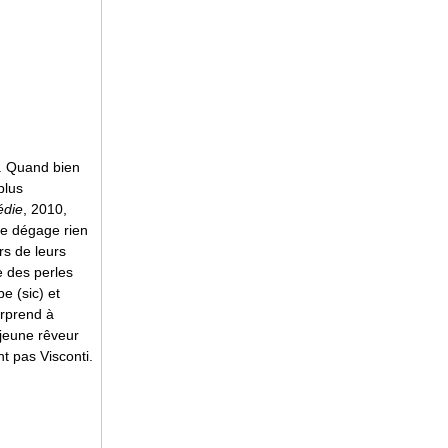
i. Quand bien
plus
édie
, 2010,
 ne dégage rien
rs de leurs
e des perles
e (sic) et
surprend à
 jeune rêveur
t pas Visconti.