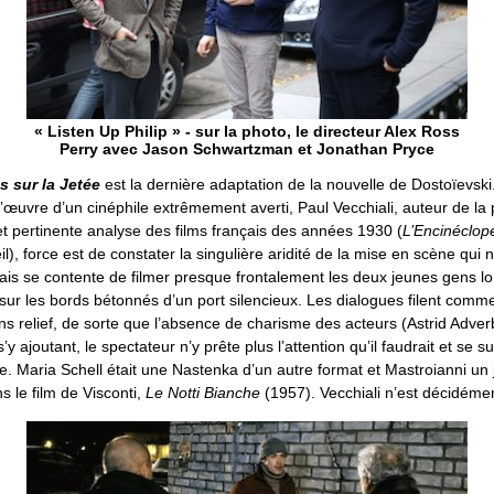
« Listen Up Philip » - sur la photo, le directeur Alex Ross
Perry avec Jason Schwartzman et Jonathan Pryce
s sur la Jetée
est la dernière adaptation de la nouvelle de Dostoïevsk
’œuvre d’un cinéphile extrêmement averti, Paul Vecchiali, auteur de la 
 pertinente analyse des films français des années 1930 (
L’Encinéclop
eil), force est de constater la singulière aridité de la mise en scène qui
ais se contente de filmer presque frontalement les deux jeunes gens lo
sur les bords bétonnés d’un port silencieux. Les dialogues filent comm
 relief, de sorte que l’absence de charisme des acteurs (Astrid Adverb
y ajoutant, le spectateur n’y prête plus l’attention qu’il faudrait et se 
e. Maria Schell était une Nastenka d’un autre format et Mastroianni un
ns le film de Visconti,
Le Notti Bianche
(1957). Vecchiali n’est décidémen