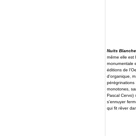
Nuits Blanche
même elle est l
monumentale et
éditions de l’O
d’organique, m
pérégrinations 
monotones, sans
Pascal Cervo) s’
s’ennuyer ferm
qui fit rêver da