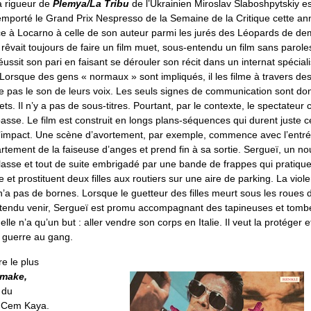
a rigueur de
Plemya/La Tribu
de l’Ukrainien Miroslav Slaboshpytskiy e
 remporté le Grand Prix Nespresso de la Semaine de la Critique cette a
ce à Locarno à celle de son auteur parmi les jurés des Léopards de de
rêvait toujours de faire un film muet, sous-entendu un film sans parole
 réussit son pari en faisant se dérouler son récit dans un internat spécial
orsque des gens « normaux » sont impliqués, il les filme à travers des
e pas le son de leurs voix. Les seuls signes de communication sont do
s. Il n’y a pas de sous-titres. Pourtant, par le contexte, le spectateu
passe. Le film est construit en longs plans-séquences qui durent juste ce
mpact. Une scène d’avortement, par exemple, commence avec l’entré
partement de la faiseuse d’anges et prend fin à sa sortie. Sergueï, un no
lasse et tout de suite embrigadé par une bande de frappes qui pratiquen
e et prostituent deux filles aux routiers sur une aire de parking. La viole
n’a pas de bornes. Lorsque le guetteur des filles meurt sous les roues
entendu venir, Sergueï est promu accompagnant des tapineuses et tom
 elle n’a qu’un but : aller vendre son corps en Italie. Il veut la protéger e
a guerre au gang.
e le plus
make,
du
 Cem Kaya.