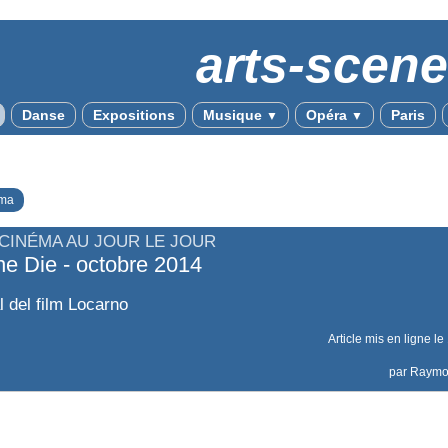
arts-scen
Danse
Expositions
Musique
Opéra
Paris
▼
▼
ma
 CINÉMA AU JOUR LE JOUR
ne Die - octobre 2014
l del film Locarno
Article mis en ligne le
par
Raym