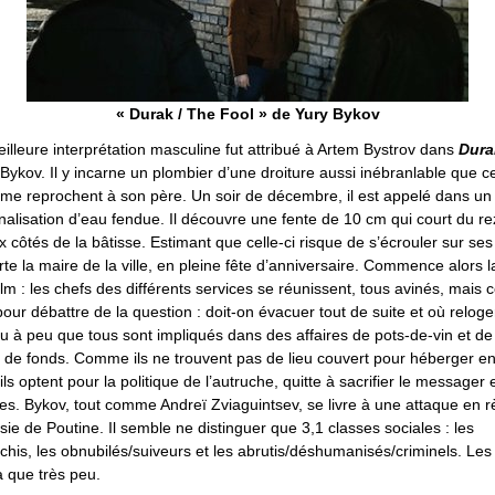
« Durak / The Fool » de Yury Bykov
eilleure interprétation masculine fut attribué à Artem Bystrov dans
Dura
ykov. Il y incarne un plombier d’une droiture aussi inébranlable que c
me reprochent à son père. Un soir de décembre, il est appelé dans u
alisation d’eau fendue. Il découvre une fente de 10 cm qui court du re
 côtés de la bâtisse. Estimant que celle-ci risque de s’écrouler sur se
lerte la maire de la ville, en pleine fête d’anniversaire. Commence alors 
ilm : les chefs des différents services se réunissent, tous avinés, mais c
pour débattre de la question : doit-on évacuer tout de suite et où reloge
 à peu que tous sont impliqués dans des affaires de pots-de-vin et de
de fonds. Comme ils ne trouvent pas de lieu couvert pour héberger e
 ils optent pour la politique de l’autruche, quitte à sacrifier le messager
s. Bykov, tout comme Andreï Zviaguintsev, se livre à une attaque en rè
sie de Poutine. Il semble ne distinguer que 3,1 classes sociales : les
chis, les obnubilés/suiveurs et les abrutis/déshumanisés/criminels. Le
 a que très peu.