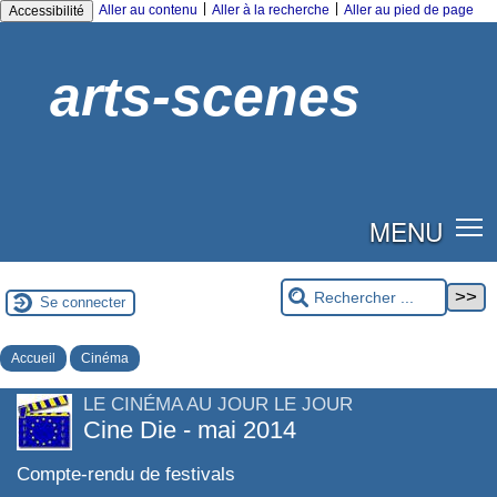
|
|
Aller au contenu
Aller à la recherche
Aller au pied de page
Accessibilité
arts-scenes
MENU
Se connecter
Accueil
Cinéma
LE CINÉMA AU JOUR LE JOUR
Cine Die - mai 2014
Compte-rendu de festivals