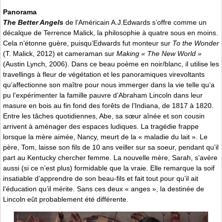
Panorama
The Better Angels
de l’Américain A.J.Edwards s’offre comme un
décalque de Terrence Malick, la philosophie à quatre sous en moins.
Cela n’étonne guère, puisqu’Edwards fut monteur sur
To the Wonder
(T. Malick, 2012) et cameraman sur
Making « The New World »
(Austin Lynch, 2006). Dans ce beau poème en noir/blanc, il utilise les
travellings à fleur de végétation et les panoramiques virevoltants
qu’affectionne son maître pour nous immerger dans la vie telle qu’a
pu l’expérimenter la famille pauvre d’Abraham Lincoln dans leur
masure en bois au fin fond des forêts de l’Indiana, de 1817 à 1820.
Entre les tâches quotidiennes, Abe, sa sœur aînée et son cousin
arrivent à aménager des espaces ludiques. La tragédie frappe
lorsque la mère aimée, Nancy, meurt de la « maladie du lait ». Le
père, Tom, laisse son fils de 10 ans veiller sur sa soeur, pendant qu’il
part au Kentucky chercher femme. La nouvelle mère, Sarah, s’avère
aussi (si ce n’est plus) formidable que la vraie. Elle remarque la soif
insatiable d’apprendre de son beau-fils et fait tout pour qu’il ait
l’éducation qu’il mérite. Sans ces deux « anges », la destinée de
Lincoln eût probablement été différente.