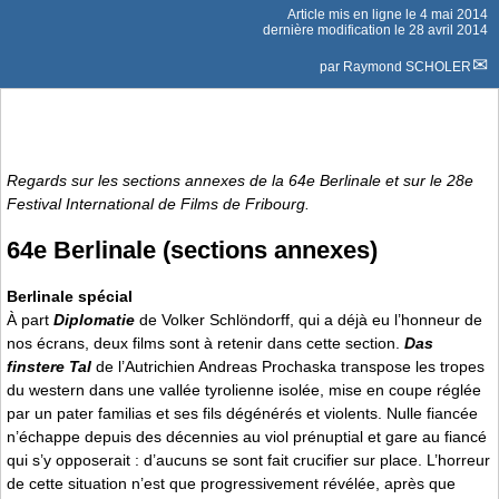
Article mis en ligne le
4 mai 2014
dernière modification le 28 avril 2014
par
Raymond SCHOLER
Regards sur les sections annexes de la 64e Berlinale et sur le 28e
Festival International de Films de Fribourg.
64e Berlinale (sections annexes)
Berlinale spécial
À part
Diplomatie
de Volker Schlöndorff, qui a déjà eu l’honneur de
nos écrans, deux films sont à retenir dans cette section.
Das
finstere Tal
de l’Autrichien Andreas Prochaska transpose les tropes
du western dans une vallée tyrolienne isolée, mise en coupe réglée
par un pater familias et ses fils dégénérés et violents. Nulle fiancée
n’échappe depuis des décennies au viol prénuptial et gare au fiancé
qui s’y opposerait : d’aucuns se sont fait crucifier sur place. L’horreur
de cette situation n’est que progressivement révélée, après que