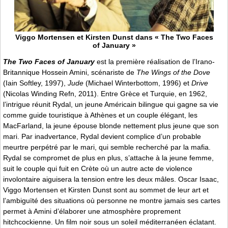
Viggo Mortensen et Kirsten Dunst dans « The Two Faces
of January »
The Two Faces of January
est la première réalisation de l’Irano-
Britannique Hossein Amini, scénariste de
The Wings of the Dove
(Iain Softley, 1997),
Jude
(Michael Winterbottom, 1996) et
Drive
(Nicolas Winding Refn, 2011). Entre Grèce et Turquie, en 1962,
l’intrigue réunit Rydal, un jeune Américain bilingue qui gagne sa vie
comme guide touristique à Athènes et un couple élégant, les
MacFarland, la jeune épouse blonde nettement plus jeune que son
mari. Par inadvertance, Rydal devient complice d’un probable
meurtre perpétré par le mari, qui semble recherché par la mafia.
Rydal se compromet de plus en plus, s’attache à la jeune femme,
suit le couple qui fuit en Crète où un autre acte de violence
involontaire aiguisera la tension entre les deux mâles. Oscar Isaac,
Viggo Mortensen et Kirsten Dunst sont au sommet de leur art et
l’ambiguïté des situations où personne ne montre jamais ses cartes
permet à Amini d’élaborer une atmosphère proprement
hitchcockienne. Un film noir sous un soleil méditerranéen éclatant.