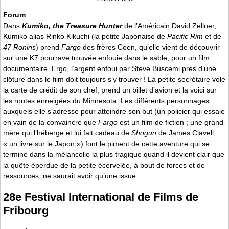
Forum
Dans
Kumiko, the Treasure Hunter
de l’Américain David Zellner,
Kumiko alias Rinko Kikuchi (la petite Japonaise de
Pacific Rim
et de
47 Ronins
) prend
Fargo
des frères Coen, qu’elle vient de découvrir
sur une K7 pourrave trouvée enfouie dans le sable, pour un film
documentaire. Ergo, l’argent enfoui par Steve Buscemi près d’une
clôture dans le film doit toujours s’y trouver ! La petite secrétaire vole
la carte de crédit de son chef, prend un billet d’avion et la voici sur
les routes enneigées du Minnesota. Les différents personnages
auxquels elle s’adresse pour atteindre son but (un policier qui essaie
en vain de la convaincre que
Fargo
est un film de fiction ; une grand-
mère qui l’héberge et lui fait cadeau de
Shogun
de James Clavell,
« un livre sur le Japon ») font le piment de cette aventure qui se
termine dans la mélancolie la plus tragique quand il devient clair que
la quête éperdue de la petite écervelée, à bout de forces et de
ressources, ne saurait avoir qu’une issue.
28e Festival International de Films de
Fribourg