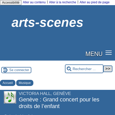
|
|
Aller au contenu
Aller à la recherche
Aller au pied de page
Accessibilité
arts-scenes
MENU
Se connecter
Accueil
Musique
VICTORIA HALL, GENÈVE
Genève : Grand concert pour les
droits de l’enfant