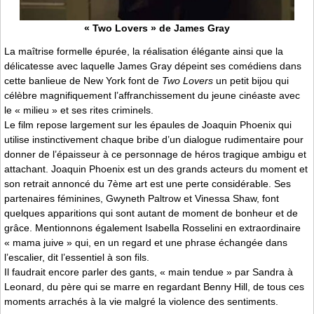
« Two Lovers » de James Gray
La maîtrise formelle épurée, la réalisation élégante ainsi que la
délicatesse avec laquelle James Gray dépeint ses comédiens dans
cette banlieue de New York font de
Two Lovers
un petit bijou qui
célèbre magnifiquement l’affranchissement du jeune cinéaste avec
le « milieu » et ses rites criminels.
Le film repose largement sur les épaules de Joaquin Phoenix qui
utilise instinctivement chaque bribe d’un dialogue rudimentaire pour
donner de l’épaisseur à ce personnage de héros tragique ambigu et
attachant. Joaquin Phoenix est un des grands acteurs du moment et
son retrait annoncé du 7ème art est une perte considérable. Ses
partenaires féminines, Gwyneth Paltrow et Vinessa Shaw, font
quelques apparitions qui sont autant de moment de bonheur et de
grâce. Mentionnons également Isabella Rosselini en extraordinaire
« mama juive » qui, en un regard et une phrase échangée dans
l’escalier, dit l’essentiel à son fils.
Il faudrait encore parler des gants, « main tendue » par Sandra à
Leonard, du père qui se marre en regardant Benny Hill, de tous ces
moments arrachés à la vie malgré la violence des sentiments.