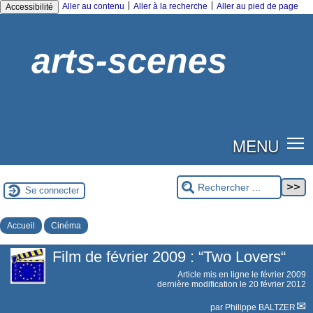
|
|
Aller au contenu
Aller à la recherche
Aller au pied de page
Accessibilité
arts-scenes
MENU
Se connecter
Accueil
Cinéma
Film de février 2009 : “Two Lovers“
Article mis en ligne le
février 2009
dernière modification le 20 février 2012
par
Philippe BALTZER