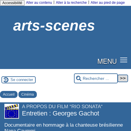
|
|
Aller au contenu
Aller à la recherche
Aller au pied de page
Accessibilité
arts-scenes
MENU
Se connecter
Accueil
Cinéma
A PROPOS DU FILM “RIO SONATA“
Entretien : Georges Gachot
Documentaire en hommage à la chanteuse brésilienne
Nana Caymmi