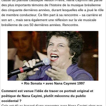
classe du pianiste classique Nelson Freire, Nana Caymmi fait partie
des plus importants témoins de l’histoire de la musique brésilienne
des cinquante dernières années, durant lesquelles elle a joué le rôle
de membre conducteur. Ce film part à sa rencontre – sa carrière et
son art -, mais sera également une réflexion sur la vie musicale
brésilienne de ces 50 dernières années. Rencontre.
« Rio Sonata » avec Nana Caymmi 1997
Comment est venue l’idée de tracer ce portrait original et
poétique de Nana Cayimi, plutôt méconnu du public
occidental ?
Cela est dû au hasard d’une rencontre avec Nana Cayimi alors que