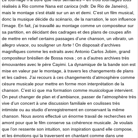
réalisés à Rio comme Nana est
carioca
(ndlr. De Rio de Janeiro),
mais le montage s’est étalé sur un an et demi. C’est un film musical,
donc la musique décide du scénario, de la narration, le son influence
l’image. En fait, j’ai travaillé au montage comme un compositeur sur
sa partition, en décidant des cadrages et des plans de coupes afin
de mettre en relief certains passages d’une chanson, un
vibrato
, un
allegro vivace
, ou souligner un
forte
! On disposait d’archives
magnifiques comme les extraits avec Antonio Carlos Jobim, grand
compositeur brésilien de Bossa nova ; on a d’autres archives très
émouvantes avec le père Cayimi. La dynamique de la bande son est
mise en valeur par le montage, à travers les changements de plans
et les cadres. J’ai recours à ces changements d’atmosphère comme
césure musicale pour mettre en forme mon interprétation de la
chanson. C’est ici que ma formation comme musicologue intervient.
On peut changer de plan et d’ambiance, passer de l’atmosphère très
vive d’un concert à une discussion familiale en coulisses très
intimiste ou au studio d’enregistrement en conservant la même
chanson. Nous avons effectué un énorme travail de recherches en
amont pour que le film conserve sa cohérence musicale. Je voulais
que l’on ressente son intuition, son inspiration quand elle compose,
et les émotions qui la traversent en chantant comme dans une