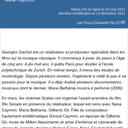
Article mis en ligne le
1er mai 2011
dernière modification le 13 décembre 2011
par
Firouz Elisabeth PILLET
Georges Gachot est un réalisateur et producteur spécialisé dans les
films sur la musique classique. Il commença à jouer du piano à l’âge
de cinq ans. A dix-huit ans, il quitta Paris pour étudier à l’école
polytechnique de Zurich. En même temps, il mena des études de
musicologie. Depuis plusieurs années, l’ingénierie a cédé le pas à sa
passion pour la musique. Il a déjà réalisé plusieurs documentaires
musicaux dont le dernier,
Maria Bethânia musica é perfumé
(2006).
En mars, les cinémas Scalas ont organisé l’avant-première du film
Rio Sonata
en présence du réalisateur, lequel est venu avec Nana
Caymmi, Maria Bethania, Gilberto Gil. Fille du compositeur
hautement emblématique Dorival Caymmi, ex-épouse de Gilberto
Gil, muse de Milton Nascimento et amie d’enfance et camarade de