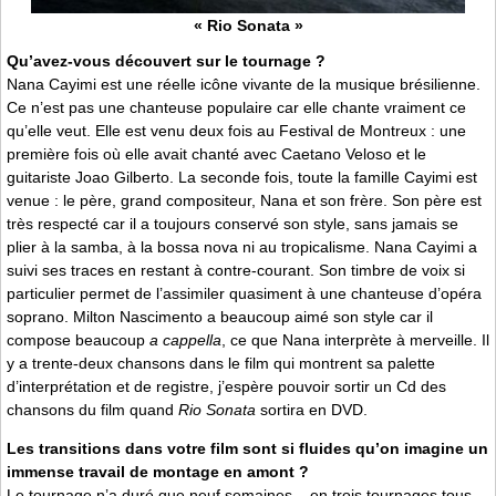
« Rio Sonata »
Qu’avez-vous découvert sur le tournage ?
Nana Cayimi est une réelle icône vivante de la musique brésilienne.
Ce n’est pas une chanteuse populaire car elle chante vraiment ce
qu’elle veut. Elle est venu deux fois au Festival de Montreux : une
première fois où elle avait chanté avec Caetano Veloso et le
guitariste Joao Gilberto. La seconde fois, toute la famille Cayimi est
venue : le père, grand compositeur, Nana et son frère. Son père est
très respecté car il a toujours conservé son style, sans jamais se
plier à la samba, à la bossa nova ni au tropicalisme. Nana Cayimi a
suivi ses traces en restant à contre-courant. Son timbre de voix si
particulier permet de l’assimiler quasiment à une chanteuse d’opéra
soprano. Milton Nascimento a beaucoup aimé son style car il
compose beaucoup
a cappella
, ce que Nana interprète à merveille. Il
y a trente-deux chansons dans le film qui montrent sa palette
d’interprétation et de registre, j’espère pouvoir sortir un Cd des
chansons du film quand
Rio Sonata
sortira en DVD.
Les transitions dans votre film sont si fluides qu’on imagine un
immense travail de montage en amont ?
Le tournage n’a duré que neuf semaines – en trois tournages tous