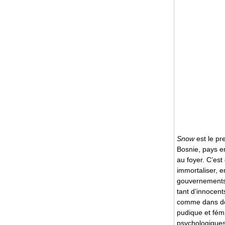
Snow
est le pr
Bosnie, pays e
au foyer. C’est
immortaliser, 
gouvernements 
tant d’innocent
comme dans de n
pudique et fém
psychologiques