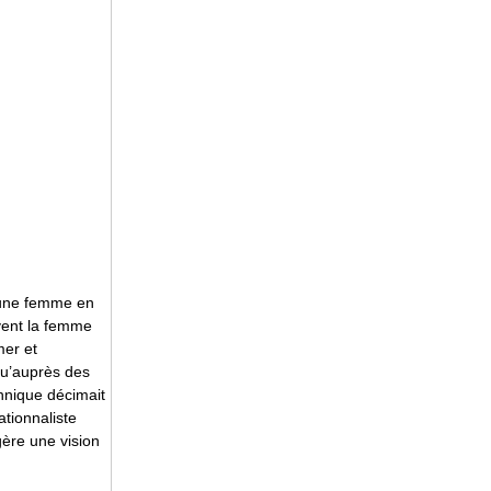
r une femme en
vent la femme
mer et
qu’auprès des
hnique décimait
ationnaliste
gère une vision