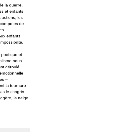
de la guerre,
es et enfants
 actions, les
e compotes de
les
Aux enfants
mpossibilité,
 poétique et
éalisme nous
st déroulé.
 émotionnelle
es –
nt la tournure
pas le chagrin
uggère, la neige