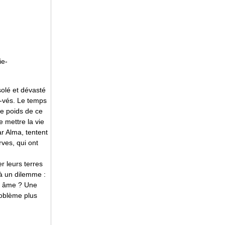
ie-
solé et dévasté
ou-vés. Le temps
e poids de ce
 mettre la vie
r Alma, tentent
ves, qui ont
 leurs terres
à un dilemme :
eur âme ? Une
roblème plus