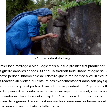
« Snow » de Aïda Begic
emier long métrage d’Aida Begic mais aussi le premier film produit pa
n guerre dans les années 90 et où la tradition musulmane relègue sou
 cette période innommable de l’histoire que la réalisatrice a voulu exhu
en réaction au silence qui entoure ces événements tant dans son pays 
européens qui ont préféré fermer les yeux pendant que l’épuration et
s. On pourrait s’attendre à un scénario larmoyant ou violent, voire sens
ombreux films abordant ce sujet. Il n’en est rien. La réalisatrice sug
inine de la guerre. L’accent est mis sur les conséquences humaines et
, et non sur les combats, la lutte même.