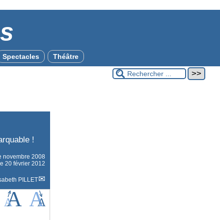
es
Spectacles
Théâtre
arquable !
le
novembre 2008
le 20 février 2012
isabeth PILLET