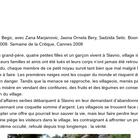
a Begic, avec Zana Marjanovic, Jasna Ornela Bery, Sadzida Setic. Bosn
008. Semaine de la Critique, Cannes 2008
grand-père, quatre petites filles et un garçon vivent à Slavno, village i
Leurs familles et amis ont été tués et leurs corps n’ont jamais été retr
u, chaque membre de ce petit noyau survit tant bien que mal malgré l
e à faire. Les premières neiges vont les couper du monde et risquent de
en danger. Tandis que la menace se rapproche, les villageois, menés pa
 misère en vendant des confitures, des fruits et des légumes en conser
on du village.
affaires serbes débarquent à Slavno en leur demandant d’abandonner
ennant une coquette somme d’argent. Les villageois se trouvent face 
epter une offre qui pourrait leur sauver la vie, mais leur faire perdre l
e piège les visiteurs dans le village, les contraignant à affronter un p
lème occulté, refoulé depuis trop longtemps : la vérité.