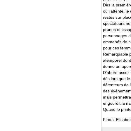
Dès la première
où l’attente, l
restés sur plac
spectateurs ne
prunes et tissag
personnages da
emmenés de nui
pour ces femmes
Remarquable par
atemporel dont
donne un aperç
D’abord assez l
dès lors que l
détenteurs de l
des événements.
mais permettra 
engourdit la nat
Quand le printe
Firouz-Elisabeth