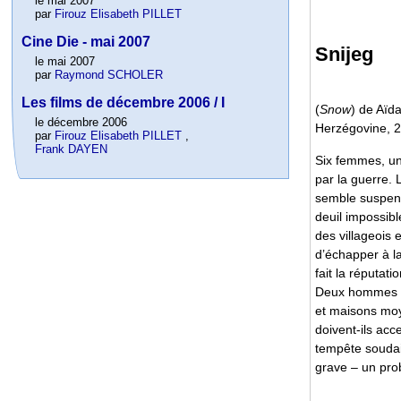
le mai 2007
par
Firouz Elisabeth PILLET
Cine Die - mai 2007
Snijeg
le mai 2007
par
Raymond SCHOLER
Les films de décembre 2006 / I
(
Snow
) de Aïd
le décembre 2006
Herzégovine, 2
par
Firouz Elisabeth PILLET
,
Frank DAYEN
Six femmes, un 
par la guerre. 
semble suspend
deuil impossibl
des villageois 
d’échapper à la
fait la réputati
Deux hommes d’
et maisons moy
doivent-ils acc
tempête soudain
grave – un prob