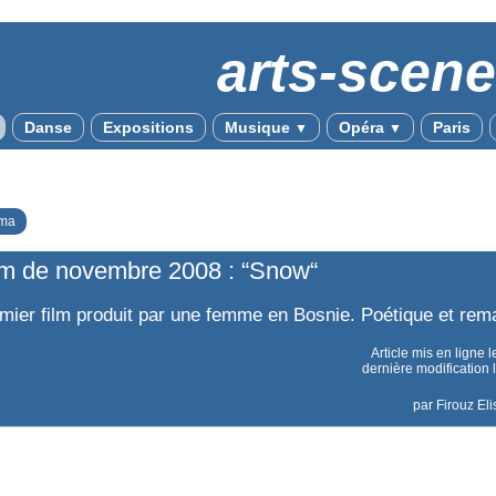
arts-scen
Danse
Expositions
Musique
Opéra
Paris
▼
▼
ma
lm de novembre 2008 : “Snow“
mier film produit par une femme en Bosnie. Poétique et rem
Article mis en ligne 
dernière modification 
par
Firouz El