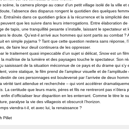
 scène, la camera plonge au cœur d’un petit village isolé de la ville et 
e doute, l’absence des disparus rongent le quotidien des quelques femm
e. Entraînés dans ce quotidien grâce à la récurrence et la simplicité des
 peuvent que les suivre dans leurs interrogations. Entre élaboration d
e de tapis, une tranquillité pesante s’installe, laissant le spectateur et 
ns le doute. Qu’est-il arrivé aux hommes qui sont partis au combat ? 
t en simple pyjama ? Tant que cette question restera sans réponse, l’i
, de faire leur deuil continuera de les oppresser.
 le traitement quasi impeccable d’un sujet si délicat,
Snow
est un film
 la maîtrise de la lumière et des paysages touche le spectateur. Son r
u saisissant de la situation méconnue de ce pays et du drame qui s’y e
ent, voire statique, le film prend de l’ampleur visuelle et de l’amplitude
e destin de ces personnages est bouleversé par l’arrivée de deux homm
a vérité tant attendue et recherchée – qui vont accélérer dramatiqueme
 La certitude que leurs maris, pères et fils ne rentreront pas n’ôtera 
enfin d’officialiser leur disparition en les enterrant. Comme le titre le s
ure, paralyse la vie des villageois et obscurcit l’horizon.
mps viendra-t-il, et avec lui, la renaissance ?
 Pillet