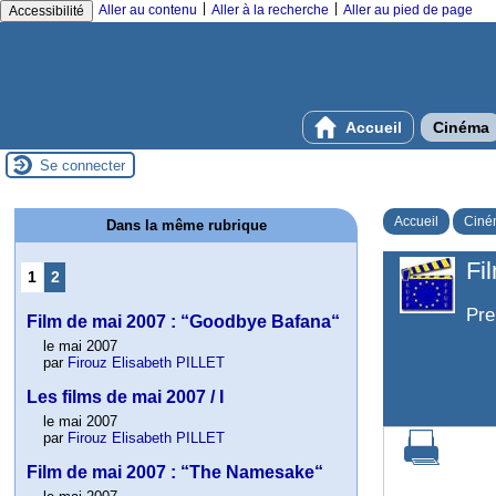
|
|
Aller au contenu
Aller à la recherche
Aller au pied de page
Accessibilité
Accueil
Cinéma
Se connecter
Accueil
Ciné
Dans la même rubrique
Fi
1
2
Pre
Film de mai 2007 : “Goodbye Bafana“
le mai 2007
par
Firouz Elisabeth PILLET
Les films de mai 2007 / I
le mai 2007
par
Firouz Elisabeth PILLET
Film de mai 2007 : “The Namesake“