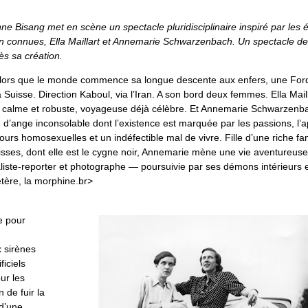
ne Bisang met en scène un spectacle pluridisciplinaire inspiré par les 
n connues, Ella Maillart et Annemarie Schwarzenbach. Un spectacle des
ès sa création.
alors que le monde commence sa longue descente aux enfers, une For
a Suisse. Direction Kaboul, via l’Iran. A son bord deux femmes. Ella Mail
te, calme et robuste, voyageuse déjà célèbre. Et Annemarie Schwarzenb
 d’ange inconsolable dont l’existence est marquée par les passions, l’
mours homosexuelles et un indéfectible mal de vivre. Fille d’une riche fam
uisses, dont elle est le cygne noir, Annemarie mène une vie aventureuse
aliste-reporter et photographe — poursuivie par ses démons intérieurs 
ère, la morphine.br>
e pour
 sirènes
ficiels
ur les
 de fuir la
d’une