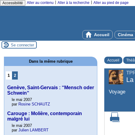
|
|
Aller au contenu
Aller à la recherche
Aller au pied de page
Accessibilité
Accueil
Cinéma
Se connecter
Accueil
Théâ
Dans la même rubrique
TP
1
2
La
Genève, Saint-Gervais : “Mensch oder
Voyage
Schwein“
le mai 2007
par
Rosine SCHAUTZ
Carouge : Molière, contemporain
malgré lui
le mai 2007
par
Julien LAMBERT