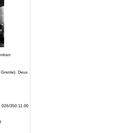
ambaro
 Grente). Deux
me 026/350.11.00
7