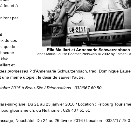
à feu et à
niront par
it
oix de ces
s, qui de
Ella Maillart et Annemarie Schwarzenbach
 chacune
Fonds Marie-Louise Bodmer Preiswerk © 2002 by Esther G
 Voie
illart et
e des promesses ?
d’Annemarie Schwarzenbach, trad. Dominique Laure
nt une même utopie : le désir de sauver l’autre.
tobre 2015 à Beau-Site / Réservations : 032/967.60.50
llars-sur-glâne. Du 21 au 23 janvier 2016 / Location : Fribourg Touris
ribourgtourisme.ch, ou Nuithonie : 026 407 51 51
ssage, Neuchâtel. Du 24 au 26 février 2016 / Location : 032/717.79.0