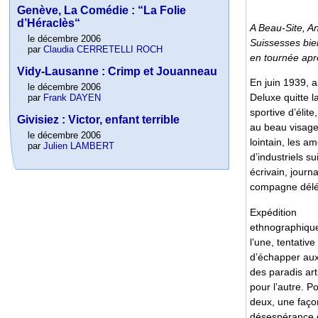
Genève, La Comédie : “La Folie
d’Héraclès“
A Beau-Site, An
le décembre 2006
Suissesses bie
par
Claudia CERRETELLI ROCH
en tournée apr
Vidy-Lausanne : Crimp et Jouanneau
En juin 1939, 
le décembre 2006
Deluxe quitte l
par
Frank DAYEN
sportive d’éli
Givisiez : Victor, enfant terrible
au beau visage
le décembre 2006
lointain, les a
par
Julien LAMBERT
d’industriels s
écrivain, journ
compagne délét
Expédition
ethnographiqu
l’une, tentative
d’échapper aux
des paradis arti
pour l’autre. Po
deux, une façon
désespérance 