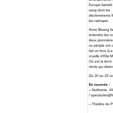
Europe bientôt 
sang dont les
déchirements fi
les rattraper.
Anne Bisang fa
entendre les v
deux pionnière
ce périple ont
fait un livre (
La
cruelle
d’Ella Ma
Où est la terr
récits qui dise
Du 20 au 25 oc
En tournée :
–
Nuithonie, Vi
/ spectacles@f
–
Théâtre du Pa