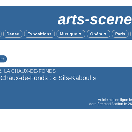
arts-scen
Danse
Expositions
Musique
Opéra
Paris
▼
▼
tre
R, LA CHAUX-DE-FONDS
 Chaux-de-Fonds : « Sils-Kaboul »
Article mis en ligne l
dernière modification le 