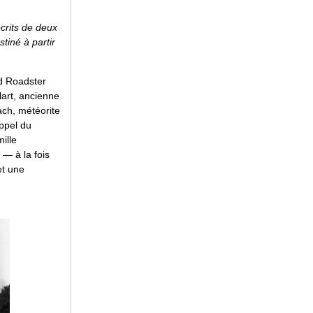
écrits de deux
tiné à partir
d Roadster
lart, ancienne
ach, météorite
appel du
ille
 — à la fois
et une