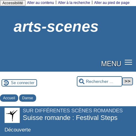
|
|
Aller au contenu
Aller à la recherche
Aller au pied de page
Accessibilité
arts-scenes
MENU
Se connecter
Accueil
Danse
SUR DIFFÉRENTES SCÈNES ROMANDES
Suisse romande : Festival Steps
Découverte