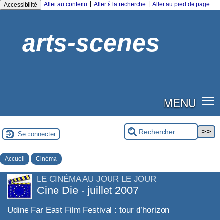
|
|
Aller au contenu
Aller à la recherche
Aller au pied de page
Accessibilité
arts-scenes
MENU
Se connecter
Accueil
Cinéma
LE CINÉMA AU JOUR LE JOUR
Cine Die - juillet 2007
Udine Far East Film Festival : tour d’horizon