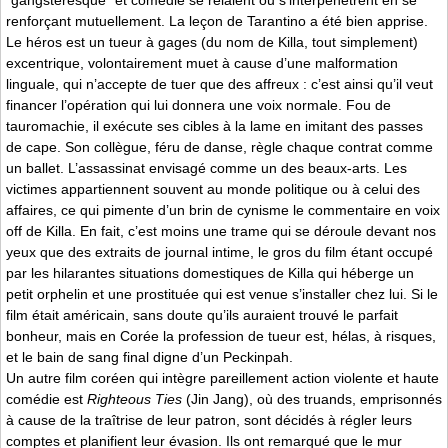
“gangsteresque” et comédie se relaient ou s’interpénètrent en se
renforçant mutuellement. La leçon de Tarantino a été bien apprise.
Le héros est un tueur à gages (du nom de Killa, tout simplement)
excentrique, volontairement muet à cause d’une malformation
linguale, qui n’accepte de tuer que des affreux : c’est ainsi qu’il veut
financer l’opération qui lui donnera une voix normale. Fou de
tauromachie, il exécute ses cibles à la lame en imitant des passes
de cape. Son collègue, féru de danse, règle chaque contrat comme
un ballet. L’assassinat envisagé comme un des beaux-arts. Les
victimes appartiennent souvent au monde politique ou à celui des
affaires, ce qui pimente d’un brin de cynisme le commentaire en voix
off de Killa. En fait, c’est moins une trame qui se déroule devant nos
yeux que des extraits de journal intime, le gros du film étant occupé
par les hilarantes situations domestiques de Killa qui héberge un
petit orphelin et une prostituée qui est venue s’installer chez lui. Si le
film était américain, sans doute qu’ils auraient trouvé le parfait
bonheur, mais en Corée la profession de tueur est, hélas, à risques,
et le bain de sang final digne d’un Peckinpah.
Un autre film coréen qui intègre pareillement action violente et haute
comédie est
Righteous Ties
(Jin Jang), où des truands, emprisonnés
à cause de la traîtrise de leur patron, sont décidés à régler leurs
comptes et planifient leur évasion. Ils ont remarqué que le mur