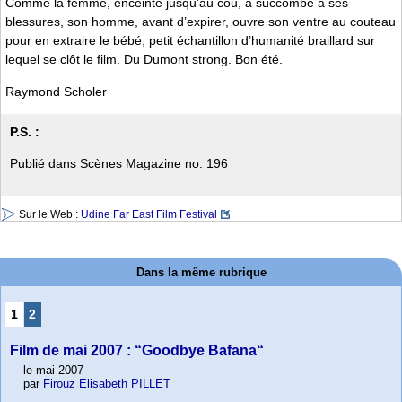
Comme la femme, enceinte jusqu’au cou, a succombé à ses
blessures, son homme, avant d’expirer, ouvre son ventre au couteau
pour en extraire le bébé, petit échantillon d’humanité braillard sur
lequel se clôt le film. Du Dumont strong. Bon été.
Raymond Scholer
P.S. :
Publié dans Scènes Magazine no. 196
Sur le Web :
Udine Far East Film Festival
Dans la même rubrique
1
2
Film de mai 2007 : “Goodbye Bafana“
le mai 2007
par
Firouz Elisabeth PILLET