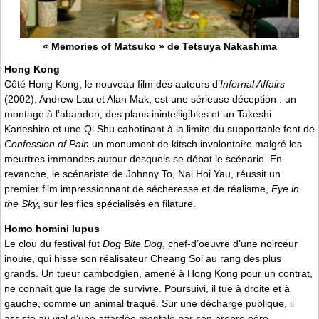
« Memories of Matsuko » de Tetsuya Nakashima
Hong Kong
Côté Hong Kong, le nouveau film des auteurs d’
Infernal Affairs
(2002), Andrew Lau et Alan Mak, est une sérieuse déception : un
montage à l’abandon, des plans inintelligibles et un Takeshi
Kaneshiro et une Qi Shu cabotinant à la limite du supportable font de
Confession of Pain
un monument de kitsch involontaire malgré les
meurtres immondes autour desquels se débat le scénario. En
revanche, le scénariste de Johnny To, Nai Hoi Yau, réussit un
premier film impressionnant de sécheresse et de réalisme,
Eye in
the Sky
, sur les flics spécialisés en filature.
Homo homini lupus
Le clou du festival fut
Dog Bite Dog
, chef-d’oeuvre d’une noirceur
inouïe, qui hisse son réalisateur Cheang Soi au rang des plus
grands. Un tueur cambodgien, amené à Hong Kong pour un contrat,
ne connaît que la rage de survivre. Poursuivi, il tue à droite et à
gauche, comme un animal traqué. Sur une décharge publique, il
assiste au viol d’une attardée mentale par son propre père.