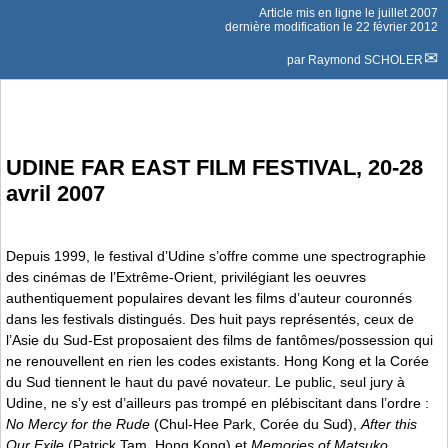
Article mis en ligne le
juillet 2007
dernière modification le 22 février 2012
par
Raymond SCHOLER
UDINE FAR EAST FILM FESTIVAL, 20-28
avril 2007
Depuis 1999, le festival d’Udine s’offre comme une spectrographie
des cinémas de l’Extrême-Orient, privilégiant les oeuvres
authentiquement populaires devant les films d’auteur couronnés
dans les festivals distingués. Des huit pays représentés, ceux de
l’Asie du Sud-Est proposaient des films de fantômes/possession qui
ne renouvellent en rien les codes existants. Hong Kong et la Corée
du Sud tiennent le haut du pavé novateur. Le public, seul jury à
Udine, ne s’y est d’ailleurs pas trompé en plébiscitant dans l’ordre :
No Mercy for the Rude
(Chul-Hee Park, Corée du Sud),
After this
Our Exile
(Patrick Tam, Hong Kong) et
Memories of Matsuko