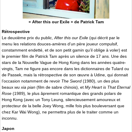
« After this our Exile » de Patrick Tam
Rétrospective
Le deuxième prix du public,
After this our Exile
(qui décrit par le
menu les relations douces-amères d’un père joueur compulsif,
constamment endetté, et de son petit gamin qu’il oblige à voler) est
le premier film de Patrick Tam après un silence de 17 ans. Une des
stars de la Nouvelle Vague de Hong Kong dans les années quatre-
vingts, Tam ne figure pas encore dans les dictionnaires de Tulard ou
de Passek, mais la rétrospective de son œuvre à Udine, qui donnait
l’occasion notamment de revoir
The Sword
(1980), un des plus
beaux
wu xia pian
(film de sabre chinois), et
My Heart is That Eternal
Rose
(1989), le plus âprement romantique des grands polars de
Hong Kong (avec un Tony Leung, silencieusement amoureux et
protecteur de la belle Joey Wong, mille fois plus bouleversant que
chez Kar Wai Wong), ne permettra plus de le traiter comme un
inconnu.
Japon