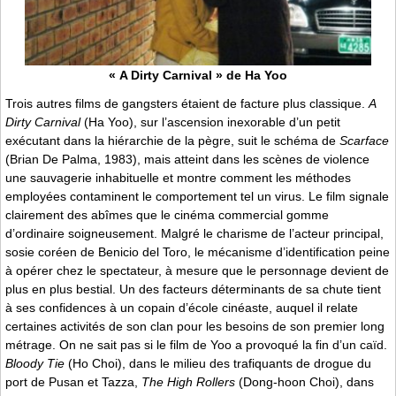
« A Dirty Carnival » de Ha Yoo
Trois autres films de gangsters étaient de facture plus classique.
A
Dirty Carnival
(Ha Yoo), sur l’ascension inexorable d’un petit
exécutant dans la hiérarchie de la pègre, suit le schéma de
Scarface
(Brian De Palma, 1983), mais atteint dans les scènes de violence
une sauvagerie inhabituelle et montre comment les méthodes
employées contaminent le comportement tel un virus. Le film signale
clairement des abîmes que le cinéma commercial gomme
d’ordinaire soigneusement. Malgré le charisme de l’acteur principal,
sosie coréen de Benicio del Toro, le mécanisme d’identification peine
à opérer chez le spectateur, à mesure que le personnage devient de
plus en plus bestial. Un des facteurs déterminants de sa chute tient
à ses confidences à un copain d’école cinéaste, auquel il relate
certaines activités de son clan pour les besoins de son premier long
métrage. On ne sait pas si le film de Yoo a provoqué la fin d’un caïd.
Bloody Tie
(Ho Choi), dans le milieu des trafiquants de drogue du
port de Pusan et Tazza,
The High Rollers
(Dong-hoon Choi), dans