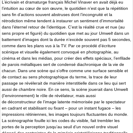
L’écrivain et dramaturge français Michel Vinaver en avait déjà eu
l’intuition au cœur de son œuvre, le quotidien n’est que la répétition
sans fin d’actions souvent abstruses dont l’incongruité et la
rétrodiction même tendent à instaurer un sentiment d’immortalité
dans l’éternel retour de l’identique. C’est la réalité crue et nue (au
sens propre et figuré) du quotidien que met au jour
Umwelt
dans un
battement d’images dont la durée n’excède souvent pas 5 secondes,
comme dans les plans vus à la TV. Par ce procédé d’écriture
scénique et visuelle également convoqué en photographie, au
cinéma et dans les médias, pour créer des effets spéciaux, l’enfilade
de parois métalliques sert de condensé diachronique de la vie de
chacun. Dans une scène qui s’offre comme une surface sensible et
de contact au sens photographique du terme, la trace de leur
passage se révélerait de manière interstitielle dans ce lieu qui sert
aussi de chambre noire. En ce sens, la scène jouerait dans Umwelt
(l’environnement) le rôle de révélateur, mais aussi
de déconstructeur de l’image latente mémorisée par le spectateur
en cadrant et stabilisant ou fixant – pour un instant fugace – les
impressions rétiniennes, les images toujours fluctuantes du monde.
La scénographie fouille ici les codes du visible, fait trembler les
portes de la perception jusqu’au seuil d’un nouvel ordre visuel
dégagé des contraintes de la mimésis aristotélicienne traditionnelle.