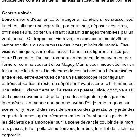
Gestes usinés
Boire un verre d’eau, un café, manger un sandwich, rechausser ses
lunettes, allumer une cigarette, porter un sac, déposer des livres,
offrir des fleurs, porter un enfant : autant d’images tremblées par un
vent furieux. On frappe son vis-à-vis, on s’enlace, on se dévêt, on
rentre son ficus ou on ramasse des livres, miroirs du monde. Des
visions oniriques, surréelles aussi. Témoin ces figures à mi corps
entre l’homme et l’animal, rampant en engagent le mouvement par
l’arrière, comme souvent chez Maguy Marin, pour mieux déchirer un
faisan à belles dents. De chacune de ces actions non hiérarchisées
entre elles, entre-aperçues dans un kaléidoscope reconfigurant
entrées et sorties, il reste un dépôt sur l’avant scène. « L’Homme est
une usine », clamait Artaud. Le reste du plateau, vide, donc, va au fil
de la pièce devenir un dépotoir pour les reliquats rejetés par les
interprètes : on mange une pomme avant d’en jeter le trognon sur
scène, on y répand des sacs de pierre ou des gravats, on y jette des
corps de femmes, qu’on récupéra en les traînant par les pieds. Et
les déchets de s’amonceler sur la scène devant le couloir de la mort
aux glaces, tel un potlatch ou l’envers, le rebus, le relief de l’alchimie
corporelle.