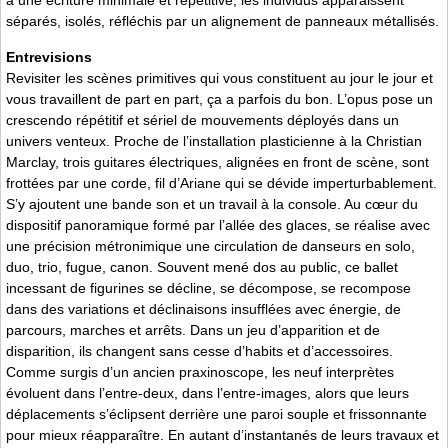
à une écriture minimale et répétitive, les individus apparaissent
séparés, isolés, réfléchis par un alignement de panneaux métallisés.
Entrevisions
Revisiter les scènes primitives qui vous constituent au jour le jour et
vous travaillent de part en part, ça a parfois du bon. L’opus pose un
crescendo répétitif et sériel de mouvements déployés dans un
univers venteux. Proche de l’installation plasticienne à la Christian
Marclay, trois guitares électriques, alignées en front de scène, sont
frottées par une corde, fil d’Ariane qui se dévide imperturbablement.
S’y ajoutent une bande son et un travail à la console. Au cœur du
dispositif panoramique formé par l’allée des glaces, se réalise avec
une précision métronimique une circulation de danseurs en solo,
duo, trio, fugue, canon. Souvent mené dos au public, ce ballet
incessant de figurines se décline, se décompose, se recompose
dans des variations et déclinaisons insufflées avec énergie, de
parcours, marches et arrêts. Dans un jeu d’apparition et de
disparition, ils changent sans cesse d’habits et d’accessoires.
Comme surgis d’un ancien praxinoscope, les neuf interprètes
évoluent dans l’entre-deux, dans l’entre-images, alors que leurs
déplacements s’éclipsent derrière une paroi souple et frissonnante
pour mieux réapparaître. En autant d’instantanés de leurs travaux et