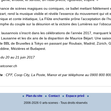
ternance de scènes magiques ou comiques, ce ballet mettant fidèlement 
zart, rend la musique visible et révèle l’essence du mouvement qui vit
ique et conte initiatique, La Flûte enchantée prône l’acceptation de l’
 triomphe du couple sur la désunion et la victoire des Lumières sur l’obscur
lausannois s’inscrit dans les célébrations de l’année 2017, marquant l
t Lausanne et les dix ans de la disparition de Maurice Béjart. Une saiso
e BBL de Bruxelles à Tokyo en passant par Roubaix, Madrid, Zürich, 
eddine, Mézières et Budapest.
 du 20 au 21 juin 2017
ketconer.ch
te
: CFF, Coop City, La Poste, Manor et par téléphone au 0900 800 8
Plan du site
Contact
Espace privé
2006-2026 © arts-scenes - Tous droits réservés