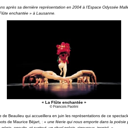
e ans après sa dernière représentation en 2004 à l’Espace Odyssée Mall
Flûte enchantée » à Lausanne.
« La Flûte enchantée »
© Francois Paolini
e de Beaulieu qui accueillera en juin les représentations de ce spectacl
mots de Maurice Béjart, : «
une féerie qui nous emporte dans la poésie
génie, ensuite, et surtout, un rituel précis, rigoureux, inspiré.
»