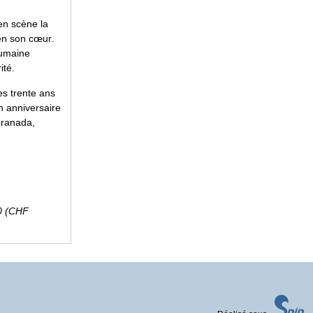
en scène la
 en son cœur.
humaine
ité.
es trente ans
n anniversaire
Granada,
00 (CHF