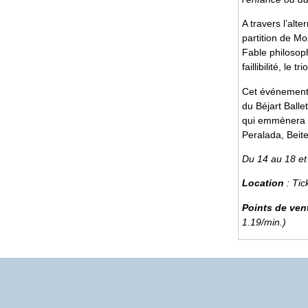
A travers l’al
partition de Mo
Fable philosoph
faillibilité, le
Cet événement 
du Béjart Balle
qui emmènera l
Peralada, Beit
Du 14 au 18 et
Location
: Tic
Points de ven
1.19/min.)