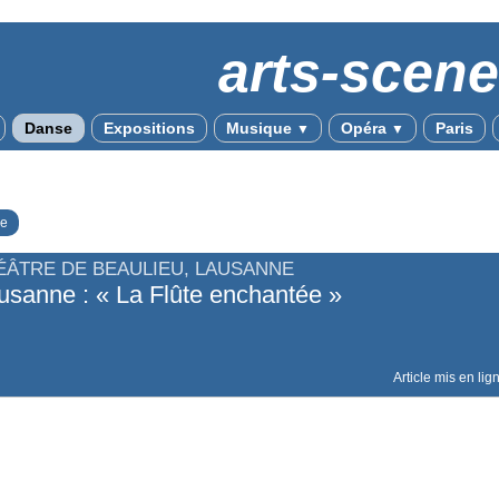
arts-scen
Danse
Expositions
Musique
Opéra
Paris
▼
▼
e
ÉÂTRE DE BEAULIEU, LAUSANNE
usanne : « La Flûte enchantée »
Article mis en lig