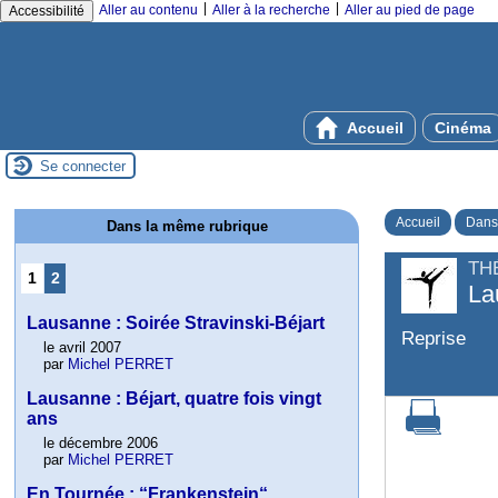
|
|
Aller au contenu
Aller à la recherche
Aller au pied de page
Accessibilité
Accueil
Cinéma
Se connecter
Accueil
Dans
Dans la même rubrique
TH
1
2
La
Lausanne : Soirée Stravinski-Béjart
Reprise
le avril 2007
par
Michel PERRET
Lausanne : Béjart, quatre fois vingt
ans
le décembre 2006
par
Michel PERRET
En Tournée : “Frankenstein“