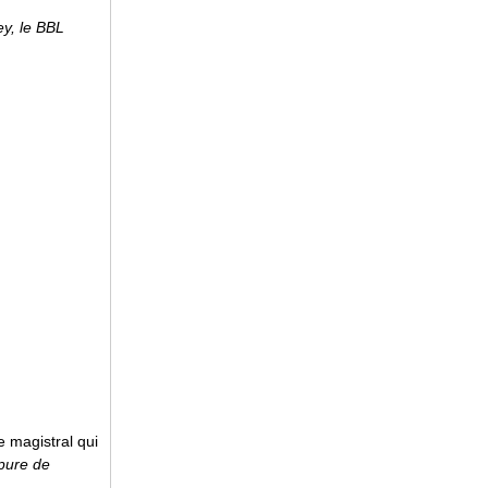
ey, le BBL
e magistral qui
 pure de