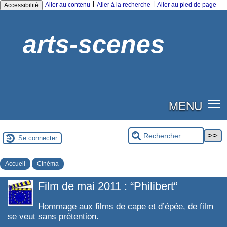
|
|
Aller au contenu
Aller à la recherche
Aller au pied de page
Accessibilité
arts-scenes
MENU
Se connecter
Accueil
Cinéma
Film de mai 2011 : “Philibert“
Hommage aux films de cape et d’épée, de film
se veut sans prétention.