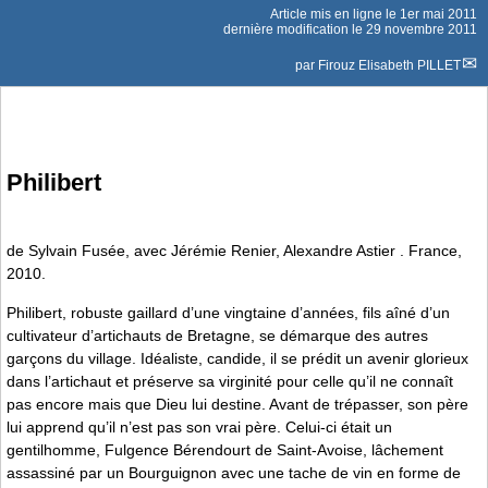
Article mis en ligne le
1er mai 2011
dernière modification le 29 novembre 2011
par
Firouz Elisabeth PILLET
Philibert
de Sylvain Fusée, avec Jérémie Renier, Alexandre Astier . France,
2010.
Philibert, robuste gaillard d’une vingtaine d’années, fils aîné d’un
cultivateur d’artichauts de Bretagne, se démarque des autres
garçons du village. Idéaliste, candide, il se prédit un avenir glorieux
dans l’artichaut et préserve sa virginité pour celle qu’il ne connaît
pas encore mais que Dieu lui destine. Avant de trépasser, son père
lui apprend qu’il n’est pas son vrai père. Celui-ci était un
gentilhomme, Fulgence Bérendourt de Saint-Avoise, lâchement
assassiné par un Bourguignon avec une tache de vin en forme de