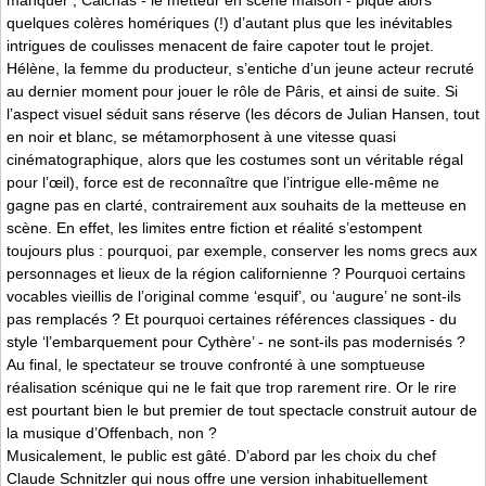
manquer ; Calchas - le metteur en scène maison - pique alors
quelques colères homériques (!) d’autant plus que les inévitables
intrigues de coulisses menacent de faire capoter tout le projet.
Hélène, la femme du producteur, s’entiche d’un jeune acteur recruté
au dernier moment pour jouer le rôle de Pâris, et ainsi de suite. Si
l’aspect visuel séduit sans réserve (les décors de Julian Hansen, tout
en noir et blanc, se métamorphosent à une vitesse quasi
cinématographique, alors que les costumes sont un véritable régal
pour l’œil), force est de reconnaître que l’intrigue elle-même ne
gagne pas en clarté, contrairement aux souhaits de la metteuse en
scène. En effet, les limites entre fiction et réalité s’estompent
toujours plus : pourquoi, par exemple, conserver les noms grecs aux
personnages et lieux de la région californienne ? Pourquoi certains
vocables vieillis de l’original comme ‘esquif’, ou ‘augure’ ne sont-ils
pas remplacés ? Et pourquoi certaines références classiques - du
style ‘l’embarquement pour Cythère’ - ne sont-ils pas modernisés ?
Au final, le spectateur se trouve confronté à une somptueuse
réalisation scénique qui ne le fait que trop rarement rire. Or le rire
est pourtant bien le but premier de tout spectacle construit autour de
la musique d’Offenbach, non ?
Musicalement, le public est gâté. D’abord par les choix du chef
Claude Schnitzler qui nous offre une version inhabituellement