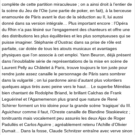
complète de cette partition miraculeuse ; on a ainsi droit à l’entier de
la scène du Jeu de l’Oie (une partie de poker, en fait), à la berceuse
enamourée de Pâris avant le duo de la séduction au II, lui aussi
donné dans sa version intégrale… Plus important encore : l’Opéra
du Rhin n’a pas lésiné sur l’engagement des chanteurs et offre une
des distributions les plus équilibrées et les plus somptueuses qui se
puisse imaginer. Stéphanie d’Oustrac dans sa prise de rôle est
parfaite, car dotée de tous les atouts musicaux et avantages
physiques que l’on associe à cet emploi. Yann Beuron, déjà présent
dans l’inoubliable série de représentations de la mise en scène de
Laurent Pelly au Châtelet à Paris, trouve toujours le ton juste pour
rendre juste assez canaille le personnage de Pâris sans sombrer
dans la vulgarité ; on lui pardonne ainsi d’autant plus volontiers
quelques aigus tirés avec peine vers le haut… Le superbe Ménélas
bien chantant de Rodolphe Briand, le brillant Calchas de Frank
Leguérinel et l’Agamemenon plus grand que nature de René
Schirrer forment un trio idoine pour la grande scène ‘tragique’ du III.
Aguicheur comme il faut, l’Oreste canaille de Blandine Staskiewicz ;
tonitruants mais vocalement peu assurés les deux Ajax de Roger
Padullés et Carlos Aguirre ; agréablement retenu l’Achille d’Olivier
Dumait… Dans la fosse, Claude Schnitzer entraîne avec verve sinon