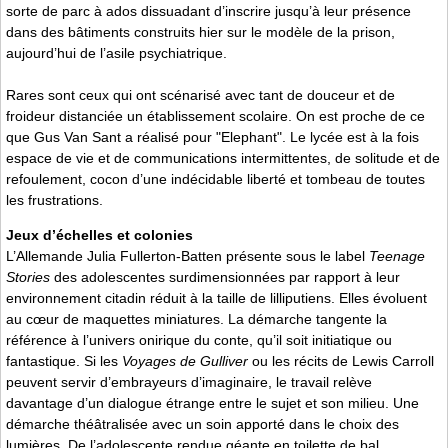
sorte de parc à ados dissuadant d’inscrire jusqu’à leur présence
dans des bâtiments construits hier sur le modèle de la prison,
aujourd’hui de l’asile psychiatrique.
Rares sont ceux qui ont scénarisé avec tant de douceur et de
froideur distanciée un établissement scolaire. On est proche de ce
que Gus Van Sant a réalisé pour "Elephant". Le lycée est à la fois
espace de vie et de communications intermittentes, de solitude et de
refoulement, cocon d’une indécidable liberté et tombeau de toutes
les frustrations.
Jeux d’échelles et colonies
L’Allemande Julia Fullerton-Batten présente sous le label
Teenage
Stories
des adolescentes surdimensionnées par rapport à leur
environnement citadin réduit à la taille de lilliputiens. Elles évoluent
au cœur de maquettes miniatures. La démarche tangente la
référence à l’univers onirique du conte, qu’il soit initiatique ou
fantastique. Si les
Voyages de Gulliver
ou les récits de Lewis Carroll
peuvent servir d’embrayeurs d’imaginaire, le travail relève
davantage d’un dialogue étrange entre le sujet et son milieu. Une
démarche théâtralisée avec un soin apporté dans le choix des
lumières. De l’adolescente rendue géante en toilette de bal