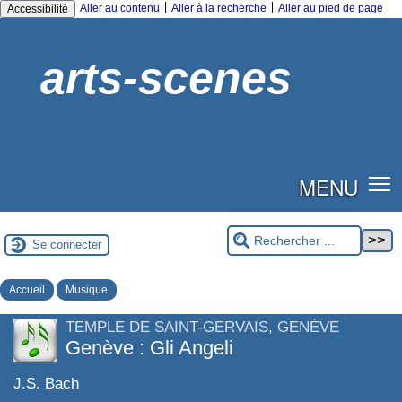
|
|
Aller au contenu
Aller à la recherche
Aller au pied de page
Accessibilité
arts-scenes
MENU
Se connecter
Accueil
Musique
TEMPLE DE SAINT-GERVAIS, GENÈVE
Genève : Gli Angeli
J.S. Bach