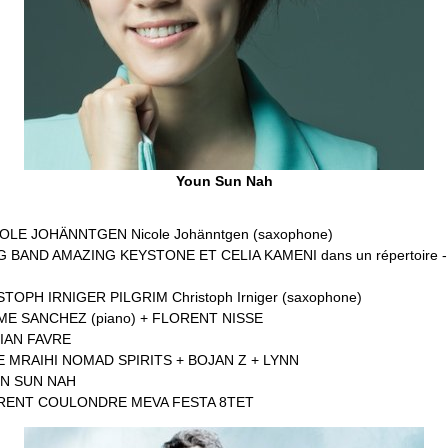
Youn Sun Nah
ICOLE JOHÄNNTGEN Nicole Johänntgen (saxophone)
BIG BAND AMAZING KEYSTONE ET CELIA KAMENI dans un répertoire 
ISTOPH IRNIGER PILGRIM Christoph Irniger (saxophone)
XIME SANCHEZ (piano) + FLORENT NISSE
RIAN FAVRE
INE MRAIHI NOMAD SPIRITS + BOJAN Z + LYNN
OUN SUN NAH
AURENT COULONDRE MEVA FESTA 8TET