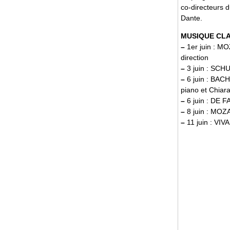
co-directeurs d
Dante.
MUSIQUE CL
–
1er juin : MO
direction
–
3 juin : SCH
–
6 juin : BAC
piano et Chiara
–
6 juin : DE F
–
8 juin : MOZ
–
11 juin : VIV