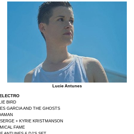
Lucie Antunes
/ ELECTRO
LLIE BIRD
DRES GARCIA AND THE GHOSTS
ODAMAN
UASERGE + KYRIE KRISTMANSON
HEMICAL FAME
CIE ANTUNES 6 DJ’S SET