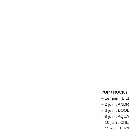
POP / ROCK 
–
1er juin : BI
–
2 juin : AN
–
3 juin : BO
–
9 juin : AQ
–
10 juin : C
–
11 juin : LU