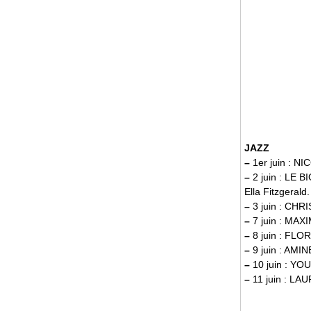
JAZZ
–
1er juin : N
–
2 juin : LE 
Ella Fitzgerald.
–
3 juin : CHR
–
7 juin : MA
–
8 juin : FLO
–
9 juin : AM
–
10 juin : Y
–
11 juin : L