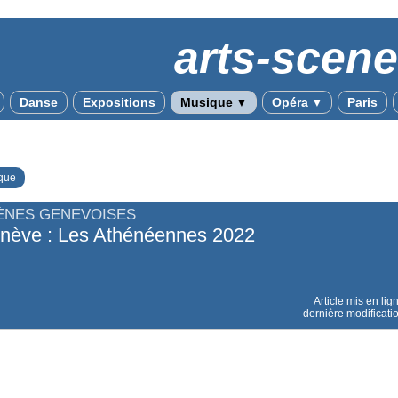
arts-scen
Danse
Expositions
Musique
Opéra
Paris
▼
▼
que
ÈNES GENEVOISES
nève : Les Athénéennes 2022
Article mis en lig
dernière modificati