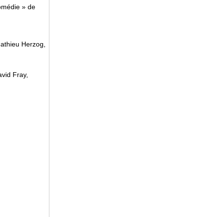
comédie » de
Mathieu Herzog,
id Fray,