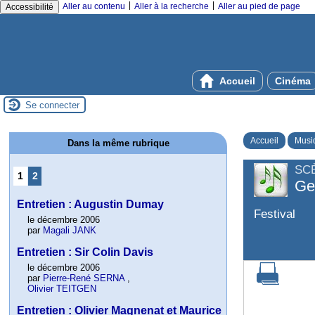
|
|
Aller au contenu
Aller à la recherche
Aller au pied de page
Accessibilité
Accueil
Cinéma
Se connecter
Accueil
Musi
Dans la même rubrique
SC
1
2
Ge
Entretien : Augustin Dumay
Festival
le décembre 2006
par
Magali JANK
Entretien : Sir Colin Davis
le décembre 2006
par
Pierre-René SERNA
,
Olivier TEITGEN
Entretien : Olivier Magnenat et Maurice