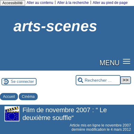
|
|
Aller au contenu
Aller à la recherche
Aller au pied de page
Accessibilité
arts-scenes
MENU
Se connecter
Accueil
Cinéma
Film de novembre 2007 : “ Le
deuxième souffle“
Article mis en ligne le
novembre 2007
dernière modification le 4 mars 2012