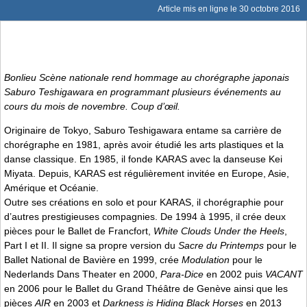
Article mis en ligne le
30 octobre 2016
Bonlieu Scène nationale rend hommage au chorégraphe japonais
Saburo Teshigawara en programmant plusieurs événements au
cours du mois de novembre. Coup d’œil.
Originaire de Tokyo, Saburo Teshigawara entame sa carrière de
chorégraphe en 1981, après avoir étudié les arts plastiques et la
danse classique. En 1985, il fonde KARAS avec la danseuse Kei
Miyata. Depuis, KARAS est régulièrement invitée en Europe, Asie,
Amérique et Océanie.
Outre ses créations en solo et pour KARAS, il chorégraphie pour
d’autres prestigieuses compagnies. De 1994 à 1995, il crée deux
pièces pour le Ballet de Francfort,
White Clouds Under the Heels
,
Part I et II. Il signe sa propre version du
Sacre du Printemps
pour le
Ballet National de Bavière en 1999, crée
Modulation
pour le
Nederlands Dans Theater en 2000,
Para-Dice
en 2002 puis
VACANT
en 2006 pour le Ballet du Grand Théâtre de Genève ainsi que les
pièces
AIR
en 2003 et
Darkness is Hiding Black Horses
en 2013