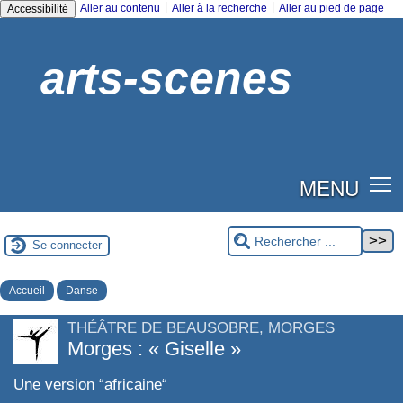
|
|
Aller au contenu
Aller à la recherche
Aller au pied de page
Accessibilité
arts-scenes
MENU
Se connecter
Accueil
Danse
THÉÂTRE DE BEAUSOBRE, MORGES
Morges : « Giselle »
Une version “africaine“