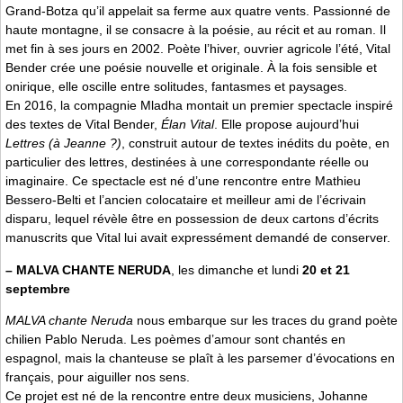
Grand-Botza qu’il appelait sa ferme aux quatre vents. Passionné de
haute montagne, il se consacre à la poésie, au récit et au roman. Il
met fin à ses jours en 2002. Poète l’hiver, ouvrier agricole l’été, Vital
Bender crée une poésie nouvelle et originale. À la fois sensible et
onirique, elle oscille entre solitudes, fantasmes et paysages.
En 2016, la compagnie Mladha montait un premier spectacle inspiré
des textes de Vital Bender,
Élan Vital
. Elle propose aujourd’hui
Lettres (à Jeanne ?)
, construit autour de textes inédits du poète, en
particulier des lettres, destinées à une correspondante réelle ou
imaginaire. Ce spectacle est né d’une rencontre entre Mathieu
Bessero-Belti et l’ancien colocataire et meilleur ami de l’écrivain
disparu, lequel révèle être en possession de deux cartons d’écrits
manuscrits que Vital lui avait expressément demandé de conserver.
–
MALVA CHANTE NERUDA
, les dimanche et lundi
20 et 21
septembre
MALVA chante Neruda
nous embarque sur les traces du grand poète
chilien Pablo Neruda. Les poèmes d’amour sont chantés en
espagnol, mais la chanteuse se plaît à les parsemer d’évocations en
français, pour aiguiller nos sens.
Ce projet est né de la rencontre entre deux musiciens, Johanne