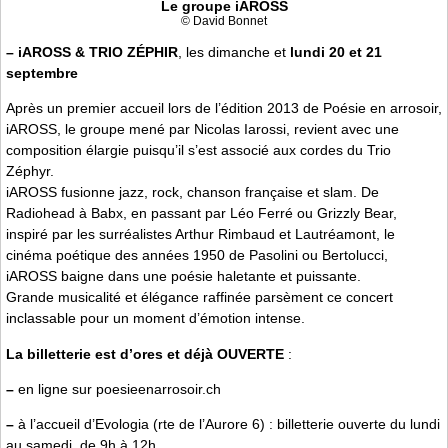
Le groupe iAROSS
© David Bonnet
–
iAROSS & TRIO ZÉPHIR
, les dimanche et
lundi 20 et 21
septembre
Après un premier accueil lors de l’édition 2013 de Poésie en arrosoir,
iAROSS, le groupe mené par Nicolas Iarossi, revient avec une
composition élargie puisqu’il s’est associé aux cordes du Trio
Zéphyr.
iAROSS fusionne jazz, rock, chanson française et slam. De
Radiohead à Babx, en passant par Léo Ferré ou Grizzly Bear,
inspiré par les surréalistes Arthur Rimbaud et Lautréamont, le
cinéma poétique des années 1950 de Pasolini ou Bertolucci,
iAROSS baigne dans une poésie haletante et puissante.
Grande musicalité et élégance raffinée parsèment ce concert
inclassable pour un moment d’émotion intense.
La billetterie est d’ores et déjà OUVERTE
:
–
en ligne sur poesieenarrosoir.ch
–
à l’accueil d’Evologia (rte de l’Aurore 6) : billetterie ouverte du lundi
au samedi, de 9h à 12h