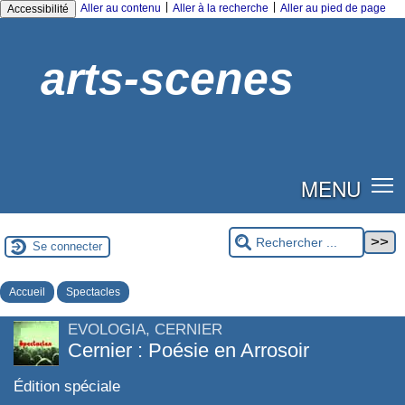
|
|
Aller au contenu
Aller à la recherche
Aller au pied de page
Accessibilité
arts-scenes
MENU
Se connecter
Accueil
Spectacles
EVOLOGIA, CERNIER
Cernier : Poésie en Arrosoir
Édition spéciale