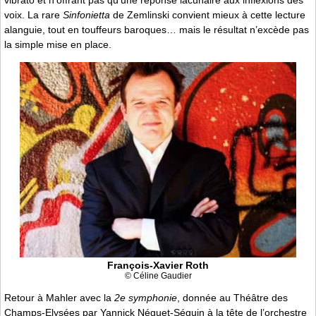
vibrato et n’offrant pas qu’une réponse lacunaire aux inflexions des
voix. La rare
Sinfonietta
de Zemlinski convient mieux à cette lecture
alanguie, tout en touffeurs baroques… mais le résultat n’excède pas
la simple mise en place.
François-Xavier Roth
© Céline Gaudier
Retour à Mahler avec la
2e symphonie
, donnée au Théâtre des
Champs-Elysées par Yannick Néguet-Séguin à la tête de l’orchestre