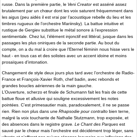
russe. Dans la première partie, le
Veni Creator
est asséné assez
brutalement par un chœur dont les voix saturent fréquemment dans
les aigus (peu aidés il est vrai par l’acoustique rebelle du lieu et les
timbres rugueux de l’orchestre Mariinsky). La battue intuitive et
rustique de Gergiev substitue le métal sonore à l’expression
sentimentale. Chez lui, l’élément injonctif est littéral, jusque dans les
passages les plus oniriques de la seconde partie. Au bout du
compte, on a du mal à croire que l’Eternel féminin nous hisse vers le
haut - en tous cas et des solistes avec un accent idoine et moins
prosaïques d’intonation.
Changement de style deux jours plus tard avec l’orchestre de Radio-
France et François-Xavier Roth, chef badin, avec rebonds et
grandes boucles aériennes de la main gauche.
L’Ouverture, scherzo et finale de Schumann fait les frais de cette
battue floue et allusive qui souligne excessivement les notes
pointées. C’est primesautier mais, paradoxalement, il ne se passe
rien. Rien non plus dans une
Rhapsodie pour contralto
bien terne,
malgré la voix touchante de Nathalie Stutzmann, trop exposée, et
des absences dans le registre grave.
Le Chant des Parques
est
sauvé par le chœur mais l’orchestre est décidément trop léger, sans