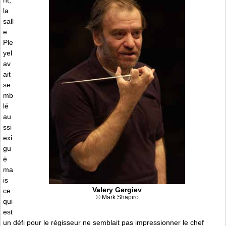
la
sall
e
Ple
yel
av
ait
se
mb
lé
au
ssi
exi
gu
ë
ma
is
Valery Gergiev
ce
© Mark Shapiro
qui
est
un défi pour le régisseur ne semblait pas impressionner le chef