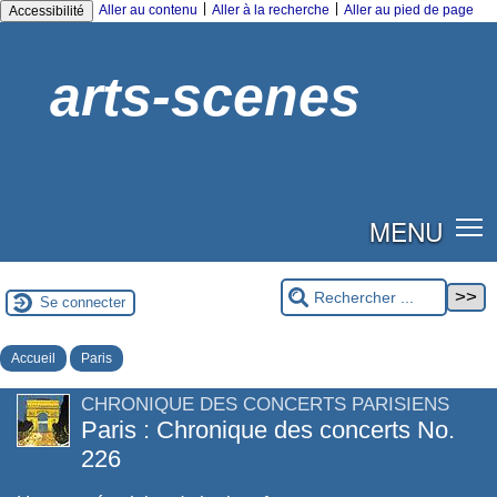
|
|
Aller au contenu
Aller à la recherche
Aller au pied de page
Accessibilité
arts-scenes
MENU
Se connecter
Accueil
Paris
CHRONIQUE DES CONCERTS PARISIENS
Paris : Chronique des concerts No.
226