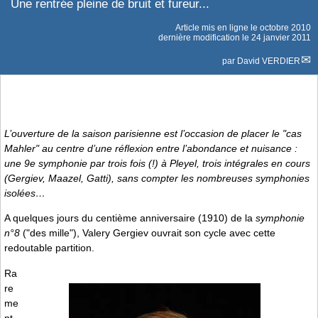
Une rentrée pleine de bruit et fureur...
Article mis en ligne le
octobre 2010
dernière modification le 24 janvier 2011
par
David VERDIER
L’ouverture de la saison parisienne est l’occasion de placer le "cas
Mahler" au centre d’une réflexion entre l’abondance et nuisance :
une
9e symphonie
par trois fois (!) à Pleyel, trois intégrales en cours
(Gergiev, Maazel, Gatti), sans compter les nombreuses symphonies
isolées…
A quelques jours du centième anniversaire (1910) de la
symphonie
n°8
("des mille"), Valery Gergiev ouvrait son cycle avec cette
redoutable partition.
Ra
re
me
nt,