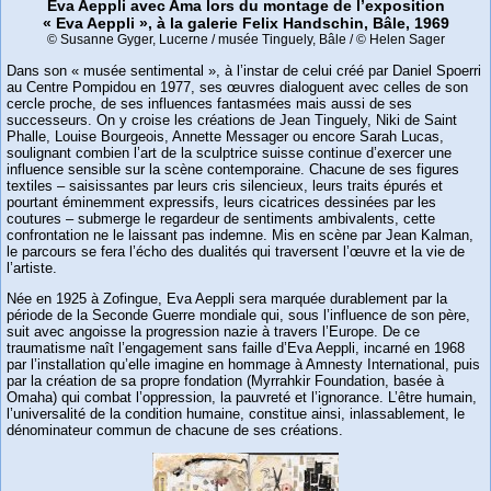
Eva Aeppli avec Ama lors du montage de l’exposition
« Eva Aeppli », à la galerie Felix Handschin, Bâle, 1969
© Susanne Gyger, Lucerne / musée Tinguely, Bâle / © Helen Sager
Dans son « musée sentimental », à l’instar de celui créé par Daniel Spoerri
au Centre Pompidou en 1977, ses œuvres dialoguent avec celles de son
cercle proche, de ses influences fantasmées mais aussi de ses
successeurs. On y croise les créations de Jean Tinguely, Niki de Saint
Phalle, Louise Bourgeois, Annette Messager ou encore Sarah Lucas,
soulignant combien l’art de la sculptrice suisse continue d’exercer une
influence sensible sur la scène contemporaine. Chacune de ses figures
textiles – saisissantes par leurs cris silencieux, leurs traits épurés et
pourtant éminemment expressifs, leurs cicatrices dessinées par les
coutures – submerge le regardeur de sentiments ambivalents, cette
confrontation ne le laissant pas indemne. Mis en scène par Jean Kalman,
le parcours se fera l’écho des dualités qui traversent l’œuvre et la vie de
l’artiste.
Née en 1925 à Zofingue, Eva Aeppli sera marquée durablement par la
période de la Seconde Guerre mondiale qui, sous l’influence de son père,
suit avec angoisse la progression nazie à travers l’Europe. De ce
traumatisme naît l’engagement sans faille d’Eva Aeppli, incarné en 1968
par l’installation qu’elle imagine en hommage à Amnesty International, puis
par la création de sa propre fondation (Myrrahkir Foundation, basée à
Omaha) qui combat l’oppression, la pauvreté et l’ignorance. L’être humain,
l’universalité de la condition humaine, constitue ainsi, inlassablement, le
dénominateur commun de chacune de ses créations.