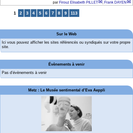
par
Firouz Elisabeth PILLET
,
Frank DAYEN
1
2
3
4
5
6
7
8
9
113
Sur le Web
Ici vous pouvez afficher les sites référencés ou syndiqués sur votre propre
site.
Évènements à venir
Pas d’évènements à venir
Metz : Le Musée sentimental d’Eva Aeppli