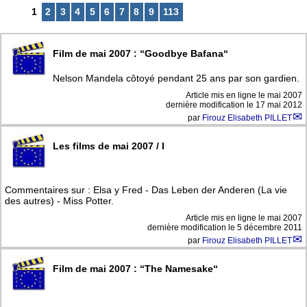
1
2
3
4
5
6
7
8
9
113
Film de mai 2007 : “Goodbye Bafana“
Nelson Mandela côtoyé pendant 25 ans par son gardien.
Article mis en ligne le
mai 2007
dernière modification le 17 mai 2012
par
Firouz Elisabeth PILLET
Les films de mai 2007 / I
Commentaires sur : Elsa y Fred - Das Leben der Anderen (La vie
des autres) - Miss Potter.
Article mis en ligne le
mai 2007
dernière modification le 5 décembre 2011
par
Firouz Elisabeth PILLET
Film de mai 2007 : “The Namesake“