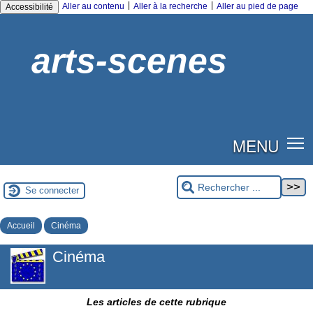
|
|
Aller au contenu
Aller à la recherche
Aller au pied de page
Accessibilité
arts-scenes
MENU
Se connecter
Accueil
Cinéma
Cinéma
Les articles de cette rubrique