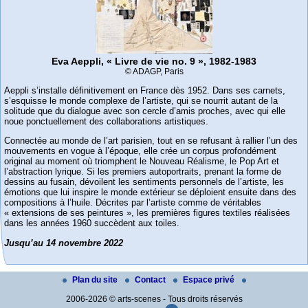
Eva Aeppli, « Livre de vie no. 9 », 1982-1983
© ADAGP, Paris
Aeppli s’installe définitivement en France dès 1952. Dans ses carnets,
s’esquisse le monde complexe de l’artiste, qui se nourrit autant de la
solitude que du dialogue avec son cercle d’amis proches, avec qui elle
noue ponctuellement des collaborations artistiques.
Connectée au monde de l’art parisien, tout en se refusant à rallier l’un des
mouvements en vogue à l’époque, elle crée un corpus profondément
original au moment où triomphent le Nouveau Réalisme, le Pop Art et
l’abstraction lyrique. Si les premiers autoportraits, prenant la forme de
dessins au fusain, dévoilent les sentiments personnels de l’artiste, les
émotions que lui inspire le monde extérieur se déploient ensuite dans des
compositions à l’huile. Décrites par l’artiste comme de véritables
« extensions de ses peintures », les premières figures textiles réalisées
dans les années 1960 succèdent aux toiles.
Jusqu’au 14 novembre 2022
Plan du site
Contact
Espace privé
2006-2026 © arts-scenes - Tous droits réservés