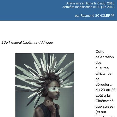
Article mis en ligne le
6 août 2018
dernière modification le 30 juin 2018
par
Raymond SCHOLER
13e Festival Cinémas d’Afrique
Cette
célébration
des
cultures
africaines
se
déroulera
du 23 au 26
août à la
Cinémathè
que suisse
(et sur