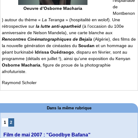
l’esplanade
de
Oeuvre d’Osborne Macharia
Montbenon
) autour du thème «
La Teranga
» (hospitalité en wolof). Une
rétrospective sur
la lutte anti-apartheid
(à l’occasion du 100e
anniversaire de Nelson Mandela), une carte blanche aux
Rencontres Cinématographiques de Bejaïa
(Algérie), des films de
la nouvelle génération de cinéastes du
Soudan
et un hommage au
géant burkinabé
Idrissa Ouédraogo
, disparu en février, sont au
programme (détails en juillet !), ainsi qu’une exposition du Kenyan
Osborne Macharia
, figure de proue de la photographie
afrofuturiste.
Raymond Scholer
Dans la même rubrique
1
2
Film de mai 2007 : “Goodbye Bafana“