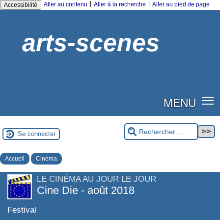
|
|
Aller au contenu
Aller à la recherche
Aller au pied de page
Accessibilité
arts-scenes
MENU
Se connecter
Accueil
Cinéma
LE CINÉMA AU JOUR LE JOUR
Cine Die - août 2018
Festival